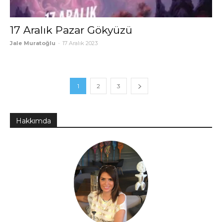
17 Aralık Pazar Gökyüzü
Jale Muratoğlu
-
17 Aralık 2023
1
2
3
Hakkımda