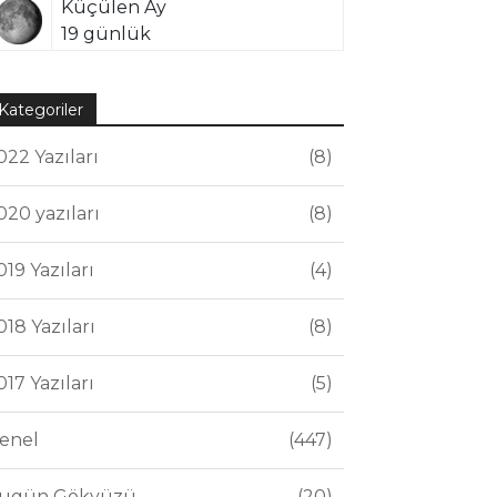
Küçülen Ay
19 günlük
Kategoriler
022 Yazıları
8
020 yazıları
8
019 Yazıları
4
018 Yazıları
8
017 Yazıları
5
enel
447
ugün Gökyüzü
20