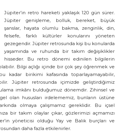
Jüpiter’in retro hareketi yaklaşık 120 gün sürer.
Jüpiter genişleme, bolluk, bereket, büyük
şanslar, hayata olumlu bakma, zenginlik, din,
felsefe, farklı kültürler konularını yöneten
gezegendir. Jüpiter retrosunda kişi bu konularda
yaşamında ve ruhunda bir takım değişiklikler
hisseder. Bu retro dönemi edinilen bilgilerin
labilir. Bilgi açlığı içinde bir çok şey öğrenmek ve
u kadar birikimi kafasında toparlayamayabilir,
ilir. Jüpiter retrosunda içimizde geliştirdiğimiz
orgulama imkânı bulduğumuz dönemdir. Zihinsel ve
l olan hususları irdelememiz, bunların üstüne
farkında olmaya çalışmamız gereklidir. Bu içsel
za bir takım olaylar çıkar, gözlerimizi açmamızı
ter’in yöneticisi olduğu Yay ve Balık burçları ve
rosundan daha fazla etkilenirler.