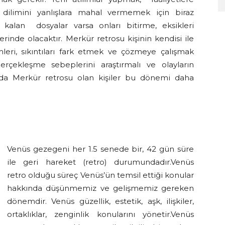
ilimini yanlışlara mahal vermemek için biraz
kalan dosyalar varsa onları bitirme, eksikleri
nde olacaktır. Merkür retrosu kişinin kendisi ile
leri, sıkıntıları fark etmek ve çözmeye çalışmak
gerçekleşme sebeplerini araştırmalı ve olayların
rında Merkür retrosu olan kişiler bu dönemi daha
Venüs gezegeni her 1.5 senede bir, 42 gün süre
ile geri hareket (retro) durumundadır.Venüs
retro olduğu süreç Venüs’ün temsil ettiği konular
hakkında düşünmemiz ve gelişmemiz gereken
dönemdir. Venüs güzellik, estetik, aşk, ilişkiler,
ortaklıklar, zenginlik konularını yönetir.Venüs