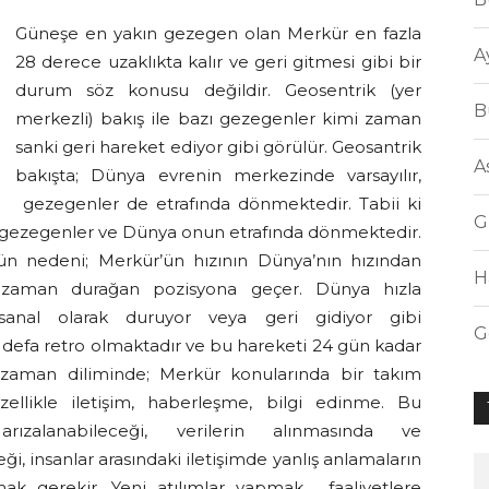
Güneşe en yakın gezegen olan Merkür en fazla
A
28 derece uzaklıkta kalır ve geri gitmesi gibi bir
durum söz konusu değildir. Geosentrik (yer
B
merkezli) bakış ile bazı gezegenler kimi zaman
sanki geri hareket ediyor gibi görülür. Geosantrik
A
bakışta; Dünya evrenin merkezinde varsayılır,
gezegenler de etrafında dönmektedir. Tabii ki
G
e, gezegenler ve Dünya onun etrafında dönmektedir.
n nedeni; Merkür’ün hızının Dünya’nın hızından
H
 zaman durağan pozisyona geçer. Dünya hızla
sanal olarak duruyor veya geri gidiyor gibi
G
efa retro olmaktadır ve bu hareketi 24 gün kadar
zaman diliminde; Merkür konularında bir takım
zellikle iletişim, haberleşme, bilgi edinme. Bu
arızalanabileceği, verilerin alınmasında ve
i, insanlar arasındaki iletişimde yanlış anlamaların
ak gerekir. Yeni atılımlar yapmak, faaliyetlere