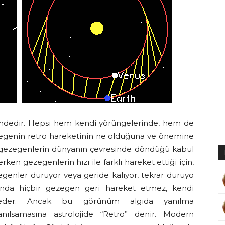
Muratoğlu
indedir. Hepsi hem kendi yörüngelerinde, hem de
zegenin retro hareketinin ne olduğuna ve önemine
e gezegenlerin dünyanın çevresinde döndüğü kabul
ken gezegenlerin hızı ile farklı hareket ettiği için,
enler duruyor veya geride kalıyor, tekrar duruyo
slında hiçbir gezegen geri hareket etmez, kendi
 eder. Ancak bu görünüm algıda yanılma
anılsamasına astrolojide “Retro” denir. Modern