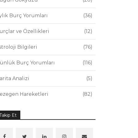
ylık Burç Yorumları
36
urçlar ve Özellikleri
12
stroloji Bilgileri
76
ünlük Burç Yorumları
116
arita Analizi
5
ezegen Hareketleri
82
Takip Et