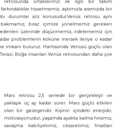
retrosunda ortaklarımız ile ilgili bir takım
farkındalıklar hissetmemiz, aşkımızla aramızda bir
bi durumlar söz konusudur.Venüs retrosu aynı
 bakmamız, biraz içimize yönelmemiz gereken
n nedenleri üzerinde düşünmemiz, irdelememiz için
 kadar problemlerin köküne inersek ileriye o kadar
e imkanı buluruz. Haritasında Venüsü güçlü olan
 Terazi, Boğa insanları Venüs retrosundan daha çok
Mars retrosu 2,5 senede bir gerçekleşir ve
yaklaşık üç ay kadar sürer. Mars güçlü etkileri
olan bir gezegendir. Kişinin içindeki enerjidir,
motivasyonudur, yaşamda ayakta kalma hırsımız,
savaşma kabiliyetimiz, cesaretimiz, fırsatları