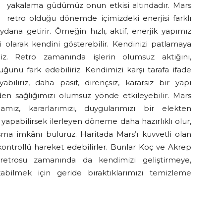
yakalama güdümüz onun etkisi altındadır. Mars
retro olduğu dönemde içimizdeki enerjisi farklı
dana getirir. Örneğin hızlı, aktif, enerjik yapımız
ali olarak kendini gösterebilir. Kendinizi patlamaya
iz. Retro zamanında işlerin olumsuz aktığını,
unu fark edebiliriz. Kendimizi karşı tarafa ifade
biliriz, daha pasif, dirençsiz, kararsız bir yapı
den sağlığımızı olumsuz yönde etkileyebilir. Mars
ız, kararlarımızı, duygularımızı bir elekten
pabilirsek ilerleyen döneme daha hazırlıklı olur,
şma imkânı buluruz. Haritada Mars’ı kuvvetli olan
kontrollü hareket edebilirler. Bunlar Koç ve Akrep
 retrosu zamanında da kendimizi geliştirmeye,
akabilmek için geride bıraktıklarımızı temizleme