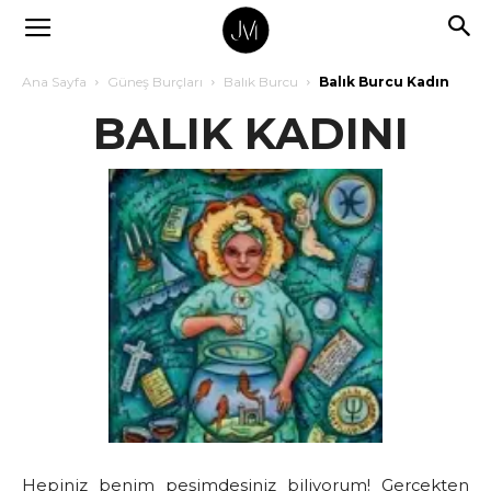
Ana Sayfa
Güneş Burçları
Balık Burcu
Balık Burcu Kadın
BALIK KADINI
Hepiniz benim peşimdesiniz biliyorum! Gerçekten