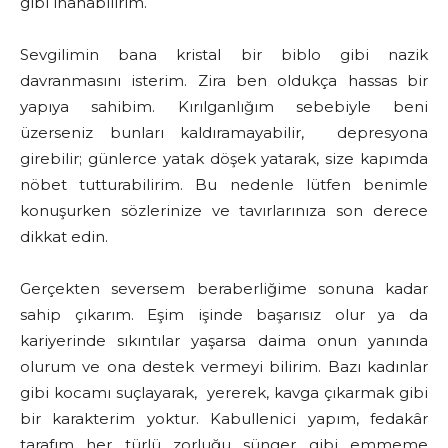
gibi inanabilirim.
Sevgilimin bana kristal bir biblo gibi nazik
davranmasını isterim. Zira ben oldukça hassas bir
yapıya sahibim. Kırılganlığım sebebiyle beni
üzerseniz bunları kaldıramayabilir, depresyona
girebilir; günlerce yatak döşek yatarak, size kapımda
nöbet tutturabilirim. Bu nedenle lütfen benimle
konuşurken sözlerinize ve tavırlarınıza son derece
dikkat edin.
Gerçekten seversem beraberliğime sonuna kadar
sahip çıkarım. Eşim işinde başarısız olur ya da
kariyerinde sıkıntılar yaşarsa daima onun yanında
olurum ve ona destek vermeyi bilirim. Bazı kadınlar
gibi kocamı suçlayarak, yererek, kavga çıkarmak gibi
bir karakterim yoktur. Kabullenici yapım, fedakâr
tarafım her türlü zorluğu sünger gibi emmeme