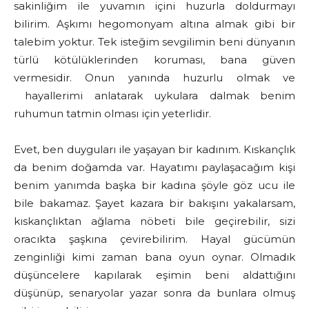
sakinliğim ile yuvamın içini huzurla doldurmayı
bilirim. Aşkımı hegomonyam altına almak gibi bir
talebim yoktur. Tek isteğim sevgilimin beni dünyanın
türlü kötülüklerinden koruması, bana güven
vermesidir. Onun yanında huzurlu olmak ve
hayallerimi anlatarak uykulara dalmak benim
ruhumun tatmin olması için yeterlidir.
Evet, ben duyguları ile yaşayan bir kadınım. Kıskançlık
da benim doğamda var. Hayatımı paylaşacağım kişi
benim yanımda başka bir kadına şöyle göz ucu ile
bile bakamaz. Şayet kazara bir bakışını yakalarsam,
kıskançlıktan ağlama nöbeti bile geçirebilir, sizi
oracıkta şaşkına çevirebilirim. Hayal gücümün
zenginliği kimi zaman bana oyun oynar. Olmadık
düşüncelere kapılarak eşimin beni aldattığını
düşünüp, senaryolar yazar sonra da bunlara olmuş