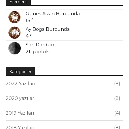
Efemeris
Güneş Aslan Burcunda
13 °
Ay Boğa Burcunda
4 °
Son Dördün
21 günlük
Kategoriler
2022 Yazıları
8
2020 yazıları
8
2019 Yazıları
4
2018 Yazıları
8