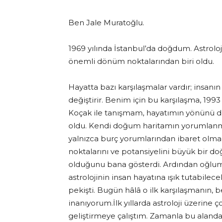
Ben Jale Muratoğlu.
1969 yılında İstanbul’da doğdum. Astrolo
önemli dönüm noktalarından biri oldu.
Hayatta bazı karşılaşmalar vardır; insanı
değiştirir. Benim için bu karşılaşma, 199
Koçak ile tanışmam, hayatımın yönünü d
oldu. Kendi doğum haritamın yorumlanması
yalnızca burç yorumlarından ibaret olma
noktalarını ve potansiyelini büyük bir doğ
olduğunu bana gösterdi. Ardından oğlum
astrolojinin insan hayatına ışık tutabil
pekişti. Bugün hâlâ o ilk karşılaşmanın
inanıyorum.İlk yıllarda astroloji üzerine
geliştirmeye çalıştım. Zamanla bu aland