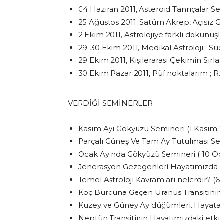
04 Haziran 2011, Asteroid Tanrıçalar 
25 Ağustos 2011; Satürn Akrep, Açısız
2 Ekim 2011, Astrolojiye farklı dokunuşl
29-30 Ekim 2011, Medikal Astroloji ; 
29 Ekim 2011, Kişilerarası Çekimin Sır
30 Ekim Pazar 2011, Püf noktalarım ; 
VERDİĞİ SEMİNERLER
Kasım Ayı Gökyüzü Semineri (1 Kasım 2
Parçalı Güneş Ve Tam Ay Tutulması Sem
Ocak Ayında Gökyüzü Semineri ( 10 Oc
Jenerasyon Gezegenleri Hayatımızda ne
Temel Astroloji Kavramları nelerdir? (
Koç Burcuna Geçen Uranüs Transitinin h
Kuzey ve Güney Ay düğümleri. Hayata 
Neptün Transitinin Hayatımızdaki etkil