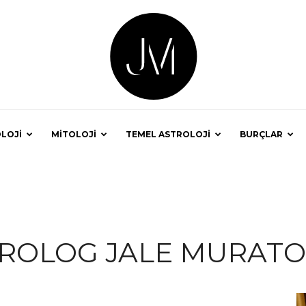
LOJİ
MİTOLOJİ
TEMEL ASTROLOJİ
BURÇLAR
Astrolog
ROLOG JALE MURAT
Jale