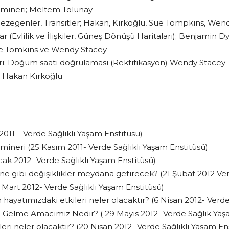
Semineri; Meltem Tolunay
 Gezegenler, Transitler; Hakan, Kırkoğlu, Sue Tompkins, Wen
ar (Evlilik ve İlişkiler, Güneş Dönüşü Haritaları); Benjamin D
Sue Tomkins ve Wendy Stacey
ları; Doğum saati doğrulaması (Rektifikasyon) Wendy Stacey
R. Hakan Kırkoğlu
011 – Verde Sağlıklı Yaşam Enstitüsü)
ineri (25 Kasım 2011- Verde Sağlıklı Yaşam Enstitüsü)
ak 2012- Verde Sağlıklı Yaşam Enstitüsü)
 gibi değişiklikler meydana getirecek? (21 Şubat 2012 Ver
6 Mart 2012- Verde Sağlıklı Yaşam Enstitüsü)
ayatımızdaki etkileri neler olacaktır? (6 Nisan 2012- Verde
Gelme Amacımız Nedir? ( 29 Mayıs 2012- Verde Sağlık Yaş
eri neler olacaktır? (20 Nisan 2012- Verde Sağlıklı Yaşam En