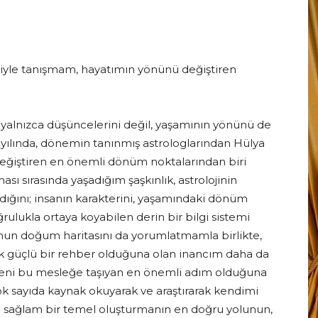
jiyle tanışmam, hayatımın yönünü değiştiren
Muratoğlu
n yalnızca düşüncelerini değil, yaşamının yönünü de
3 yılında, dönemin tanınmış astrologlarından Hülya
eğiştiren en önemli dönüm noktalarından biri
 sırasında yaşadığım şaşkınlık, astrolojinin
dığını; insanın karakterini, yaşamındaki dönüm
rulukla ortaya koyabilen derin bir bilgi sistemi
un doğum haritasını da yorumlatmamla birlikte,
ecek güçlü bir rehber olduğuna olan inancım daha da
, beni bu mesleğe taşıyan en önemli adım olduğuna
 çok sayıda kaynak okuyarak ve araştırarak kendimi
a sağlam bir temel oluşturmanın en doğru yolunun,