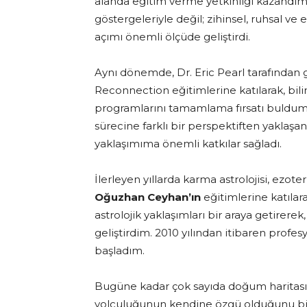
alanda eğitim verme yetkinliği kazandım. 
göstergeleriyle değil; zihinsel, ruhsal v
açımı önemli ölçüde geliştirdi.
Aynı dönemde, Dr. Eric Pearl tarafından 
Reconnection eğitimlerine katılarak, bili
programlarını tamamlama fırsatı buldum. .
sürecine farklı bir perspektiften yaklaşa
yaklaşımıma önemli katkılar sağladı.
İlerleyen yıllarda karma astrolojisi, ezoter
Oğuzhan Ceyhan’ın
eğitimlerine katılara
astrolojik yaklaşımları bir araya getirerek
geliştirdim. 2010 yılından itibaren profe
başladım.
Bugüne kadar çok sayıda doğum haritası 
yolculuğunun kendine özgü olduğunu bi