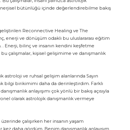
Bu çalışmalar, insanı yalnızca astrolojik
e enerjisel bütünlüğü içinde değerlendirebilme bakış
geliştirilen Reconnective Healing ve The
nç, enerji ve dönüşüm odaklı bu uluslararası eğitim
 Enerji, bilinç ve insanın kendini keşfetme
n bu çalışmalar, kişisel gelişimime ve danışmanlık
ik astroloji ve ruhsal gelişim alanlarında Sayın
k bilgi birikimimi daha da derinleştirdim. Farklı
, danışmanlık anlayışımı çok yönlü bir bakış açısıyla
syonel olarak astrolojik danışmanlık vermeye
üzerinde çalışırken her insanın yaşam
r kez daha gördüm. Benim danışmanlık anlayışım