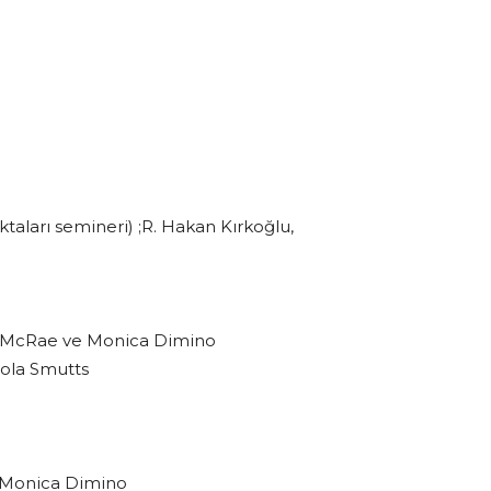
aları semineri) ;R. Hakan Kırkoğlu,
ris McRae ve Monica Dimino
cola Smutts
e Monica Dimino