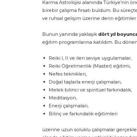
Karma Astrolojisi alanında Türkiye’nin ö
birebir çalışma fırsatı buldum. Bu süreçte 
ve ruhsal gelişim üzerine derin eğitimler
Bunun yanında yaklaşık
dört yıl boyunca
eğitim programlarına katıldım. Bu döne
Reiki I, II ve ileri seviye uygulamalar,
Reiki Öğretmenlik (Master) eğitimi,
Nefes teknikleri,
Doğal taşlarla enerji çalışmaları,
Melek bilinci ve spiritüel farkındalık,
Meditasyon,
Enerji çalışmaları,
Bilinç ve farkındalık eğitimleri
üzerine uzun soluklu çalışmalar gerçekleş