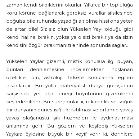
zaman kendi bildiklerini okurlar. Yıllarca bir topluluğa
körü körüne bağlanarak gereksiz kurallar silsilesinde
boğulsa bile ruhunda yaşadığı ait olma hissi ona yeter
de artar bile! Siz siz olun Yükselen Yayı olduğu gibi
kendi haline bırakın, yoksa ya o sizi bırakır ya da sizin
kendisini özgür bırakmanızı eninde sonunda sağlar…
Yükselen Yaylar gizemli, mistik konulara ilgi duyan,
bunları derinlemesine incelemekten hoşlanan
özellikle; din, astroloji, felsefe konularına eğilen
insanlardır. Bu yolla materyalist dünya görüşünün
karşısında yer alan enerji boyutunun gizemlerini
keşfedebilirler. Bu süreç onlar için karanlık ve soğuk
bir dünyanın güneş ışığı ile ısıtılması ve ortamın yavaş
yavaş olağanüstü ışık huzmeleri ile aydınlatılması
anlamına gelir. Bu gözlem ve keşfediş Yükselen
Yaylara öylesine büyük bir keyif verir ki, derinlere