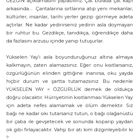
GEZGİN açıklamasını yapabiliriz. Çat burada çat kapı
arkasında… Çantalarına sırtlarına atıp yeni mekanlar,
kültürler, insanlar, tarihi yerler gezip görmeye adeta
açtırlar. Ne kadar yedirirseniz yedirin asla doymayan
bir ruhtur bu. Gezdikçe, tanıdıkça, öğrendikçe daha
da fazlasını arzusu içinde yanıp tutuşurlar.
Yükselen Yay’ı asla boyunduruğunuz altına almaya
kalkmayın, zaten alamazsınız. Eğer onu kısıtlarsanız,
özgürlüğünün elinden gittiğine inanırsa, oku yayda
hiçbir durum ve şartta tutamazsınız. Bu nedenle
YÜKSELEN YAY = ÖZGÜRLÜK demek de oldukça
doğru olacaktır. Hürriyetinin kısıtlanması Yükselen Yay
için adeta nefes alamamak ve ölüm demektir. Siz
bağı ne kadar sıkı tutarsanız tutun, o bağı olağanüstü
bir çaba ile gevşetecek ve sonunda koparıp yaydan
ok gibi fırlayacaktır. Vahşi bir atı kim dizginleyebilir ki
?