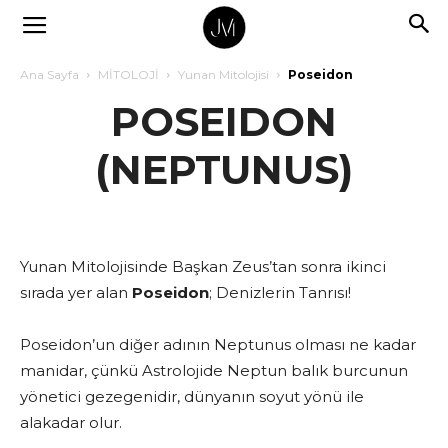
Ana Sayfa
MİTOLOJİ
Yunan Mitolojisi
Poseidon
POSEIDON
(NEPTUNUS)
Yunan Mitolojisinde Başkan Zeus’tan sonra ikinci
sırada yer alan
Poseidon
; Denizlerin Tanrısı!
Poseidon’un diğer adının Neptunus olması ne kadar
manidar, çünkü Astrolojide Neptun balık burcunun
yönetici gezegenidir, dünyanın soyut yönü ile
alakadar olur.