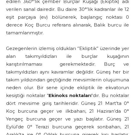
edilen 360°’lik çember Burçlar Kuşağı (Ekiptik) adı
verilen sanal dairedir. Bu daire 30°’lik kadranlar ile 12
eşit parçaya (ev) bölünerek, başlangıç noktası 0
derece Koç Burcu referans alınarak, Balık burcu ile
tamamlanmıştır.
Gezegenlerin izlemiş oldukları ‘’Ekliptik’’ üzerinde yer
alan takımyıldızları ile burçlar kuşağının
karıştırılmaması gerekmektedir. Burç ve
takımyıldızları aynı kavramlar değildir. Güneş her bir
takım yıldızından geçtiğinde mevsimlerin oluşumuna
neden olur. Bir sene içinde ekliptik ile ekvatorun
kesiştiği noktalar “
Ekinoks noktaları
“dır. Bu noktalar
dört mevsime giriş tarihleridir. Güneş 21 Mart’ta 0°
Koç burcuna geçer ve ilkbaharı, 21 Haziran’da 0°
Yengeç burcuna geçer ve yazı başlatır. Güneş 21
Eylül’de 0° Terazi burcuna geçerek sonbaharı, 21
Aralık’ta ise 0° Oğlak burcuna girerek kışı başlatır.