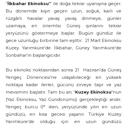
‘’
İlkbahar Ekinoksu’’
ile doğa tekrar uyanışına geçer.
Bu dönemde kışın geçen uzun, soğuk, karlı ve
rüzgârlı havalar yavaş yavaş dinmeye, günler
uzamaya, en önemlisi Güneş ışınlarını tekrar
yeryüzünü göstermeye başlar. Bugün gündüz ile
gece uzunluğu birbirine tam eşittir. 21 Mart Ekinoksu
Kuzey Yarımküre’de İlkbahar, Güney Yarımküre’de
Sonbahar’ın başlangıcıdır.
Bu ekinoks noktasından sonra 21 Haziran’da Güneş
Yengeç Dönencesi’ne ulaşabileceği en yüksek
noktaya kadar ilerler, gücünü zirveye taşır ve yaz
mevsimini başlatır. Tam bu an; “
Kuzey Ekinoksu
“nun
(Yaz Ekinoksu, Yaz Gündönümü) gerçekleştiği andır.
Yengeç burcu 0° iken, yeryüzünde yılın en uzun
gündüzü, en kısa gecesi yaşanır. Türkiye Kuzey
Yarımküre’de olduğu için en uzun gündüzü