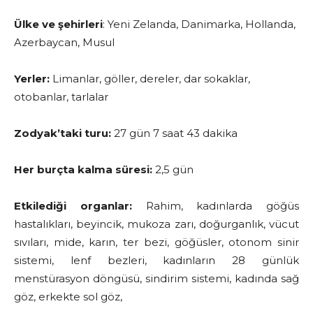
Ülke ve şehirleri
: Yeni Zelanda, Danimarka, Hollanda,
Azerbaycan, Musul
Yerler:
Limanlar, göller, dereler, dar sokaklar,
otobanlar, tarlalar
Zodyak’taki turu:
27 gün 7 saat 43 dakika
Her burçta kalma süresi:
2,5 gün
Etkilediği organlar:
Rahim, kadınlarda göğüs
hastalıkları, beyincik, mukoza zarı, doğurganlık, vücut
sıvıları, mide, karın, ter bezi, göğüsler, otonom sinir
sistemi, lenf bezleri, kadınların 28 günlük
menstürasyon döngüsü, sindirim sistemi, kadında sağ
göz, erkekte sol göz,