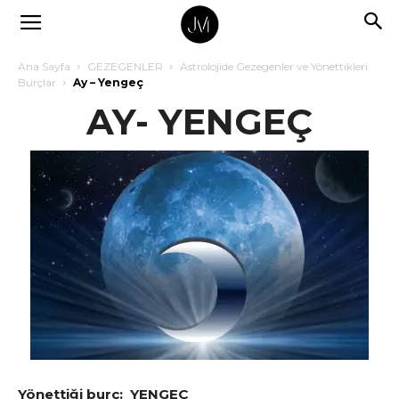
Ana Sayfa
GEZEGENLER
Astrolojide Gezegenler ve Yönettikleri
Burçlar
Ay – Yengeç
AY- YENGEÇ
Yönettiği burç: YENGEÇ