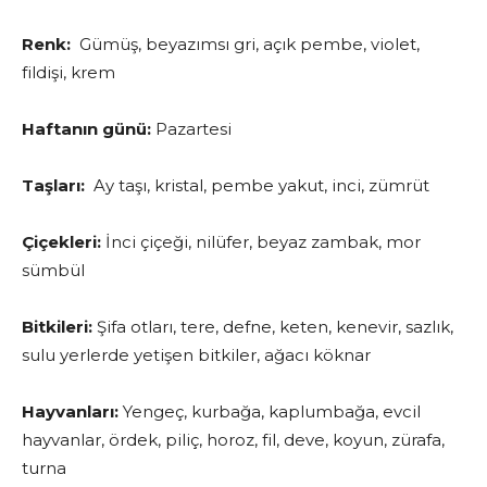
Renk:
Gümüş, beyazımsı gri, açık pembe, violet,
fildişi, krem
Haftanın günü:
Pazartesi
Taşları:
Ay taşı, kristal, pembe yakut, inci, zümrüt
Çiçekleri:
İnci çiçeği, nilüfer, beyaz zambak, mor
sümbül
Bitkileri:
Şifa otları, tere, defne, keten, kenevir, sazlık,
sulu yerlerde yetişen bitkiler, ağacı köknar
Hayvanları:
Yengeç, kurbağa, kaplumbağa, evcil
hayvanlar, ördek, piliç, horoz, fil, deve, koyun, zürafa,
turna