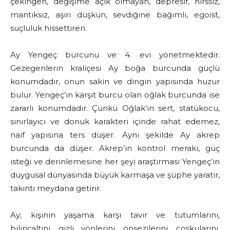
çekingen, değişime açık olmayan, depresif, hırssız,
mantıksız, aşırı düşkün, sevdiğine bağımlı, egoist,
suçluluk hissettiren.
Ay Yengeç burcunu ve 4. evi yönetmektedir.
Gezegenlerin kraliçesi Ay boğa burcunda güçlü
konumdadır, onun sakin ve dingin yapısında huzur
bulur. Yengeç’in karşıt burcu olan oğlak burcunda ise
zararlı konumdadır. Çünkü Oğlak’ın sert, statükocu,
sınırlayıcı ve donuk karakteri içinde rahat edemez,
naif yapısına ters düşer. Aynı şekilde Ay akrep
burcunda da düşer. Akrep’in kontrol merakı, güç
isteği ve derinlemesine her şeyi araştırması Yengeç’in
duygusal dünyasında büyük karmaşa ve şüphe yaratır,
takıntı meydana getirir.
Ay; kişinin yaşama karşı tavır ve tutumlarını,
bilinçaltını, gizli yönlerini, önsezilerini, coşkularını,