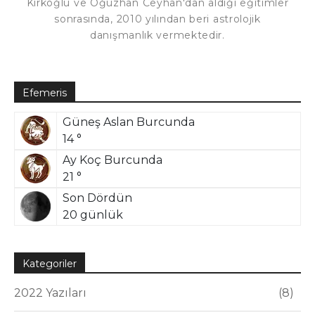
Kırkoğlu ve Oğuzhan Ceyhan'dan aldığı eğitimler
sonrasında, 2010 yılından beri astrolojik
danışmanlık vermektedir.
Efemeris
Güneş Aslan Burcunda
14 °
Ay Koç Burcunda
21 °
Son Dördün
20 günlük
Kategoriler
2022 Yazıları
8