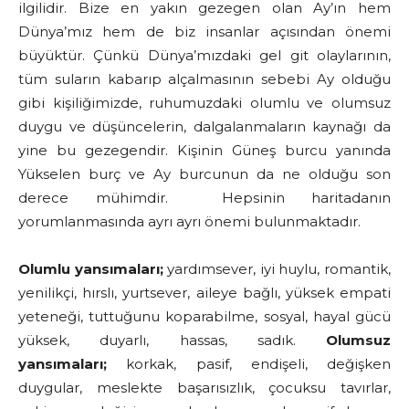
ilgilidir.
Bize en yakın gezegen olan Ay’ın hem
Dünya’mız hem de biz insanlar açısından önemi
büyüktür. Çünkü Dünya’mızdaki gel git olaylarının,
tüm suların kabarıp alçalmasının sebebi Ay olduğu
gibi kişiliğimizde, ruhumuzdaki olumlu ve olumsuz
duygu ve düşüncelerin, dalgalanmaların kaynağı da
yine bu gezegendir. Kişinin Güneş burcu yanında
Yükselen burç ve Ay burcunun da ne olduğu son
derece mühimdir. Hepsinin haritadanın
yorumlanmasında ayrı ayrı önemi bulunmaktadır.
Olumlu yansımaları;
yardımsever, iyi huylu, romantik,
yenilikçi, hırslı, yurtsever, aileye bağlı, yüksek empati
yeteneği, tuttuğunu koparabilme, sosyal, hayal gücü
yüksek, duyarlı, hassas, sadık.
Olumsuz
yansımaları;
korkak, pasif, endişeli, değişken
duygular, meslekte başarısızlık, çocuksu tavırlar,