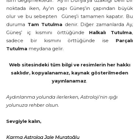
isim değişmektedir. Ay’ın Dünya’ya uzaklığı belli bir
noktada iken, Ay’ın çapı Güneş’in çapından büyük
olur ve bu sebepten Güneş’i tamamen kapatır. Bu
duruma
Tam Tutulma
denir. Diğer zamanlarda Ay,
Güneş’ iç kısmını örttüğünde
Halkalı Tutulma
,
sadece bir kısmını örttüğünde ise
Parçalı
Tutulma
meydana gelir.
Web sitesindeki tüm bilgi ve resimlerin her hakkı
saklıdır, kopyalanamaz, kaynak gösterilmeden
yayınlanamaz
.
Aydınlanma yolunda ilerlerken, Astroloji'nin ışığı
yolunuza rehber olsun.
Sevgiyle kalın,
Karma Astrolog Jale Muratoğlu