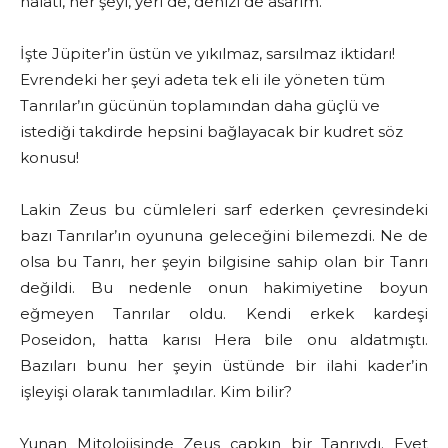
halatı, her şeyi, yeri de, denizi de asarım.”
İşte Jüpiter’in üstün ve yıkılmaz, sarsılmaz iktidarı!
Evrendeki her şeyi adeta tek eli ile yöneten tüm
Tanrılar’ın gücünün toplamından daha güçlü ve
istediği takdirde hepsini bağlayacak bir kudret söz
konusu!
Lakin Zeus bu cümleleri sarf ederken çevresindeki
bazı Tanrılar’ın oyununa geleceğini bilemezdi. Ne de
olsa bu Tanrı, her şeyin bilgisine sahip olan bir Tanrı
değildi. Bu nedenle onun hakimiyetine boyun
eğmeyen Tanrılar oldu. Kendi erkek kardeşi
Poseidon, hatta karısı Hera bile onu aldatmıştı.
Bazıları bunu her şeyin üstünde bir ilahi kader’in
işleyişi olarak tanımladılar. Kim bilir?
Yunan Mitolojisinde Zeus çapkın bir Tanrıydı. Evet