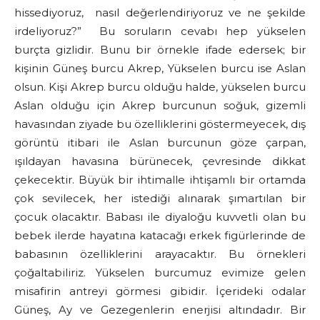
hissediyoruz, nasıl değerlendiriyoruz ve ne şekilde
irdeliyoruz?” Bu soruların cevabı hep yükselen
burçta gizlidir. Bunu bir örnekle ifade edersek; bir
kişinin Güneş burcu Akrep, Yükselen burcu ise Aslan
olsun. Kişi Akrep burcu olduğu halde, yükselen burcu
Aslan olduğu için Akrep burcunun soğuk, gizemli
havasından ziyade bu özelliklerini göstermeyecek, dış
görüntü itibari ile Aslan burcunun göze çarpan,
ışıldayan havasına bürünecek, çevresinde dikkat
çekecektir. Büyük bir ihtimalle ihtişamlı bir ortamda
çok sevilecek, her istediği alınarak şımartılan bir
çocuk olacaktır. Babası ile diyaloğu kuvvetli olan bu
bebek ilerde hayatına katacağı erkek figürlerinde de
babasının özelliklerini arayacaktır. Bu örnekleri
çoğaltabiliriz. Yükselen burcumuz evimize gelen
misafirin antreyi görmesi gibidir. İçerideki odalar
Güneş, Ay ve Gezegenlerin enerjisi altındadır. Bir