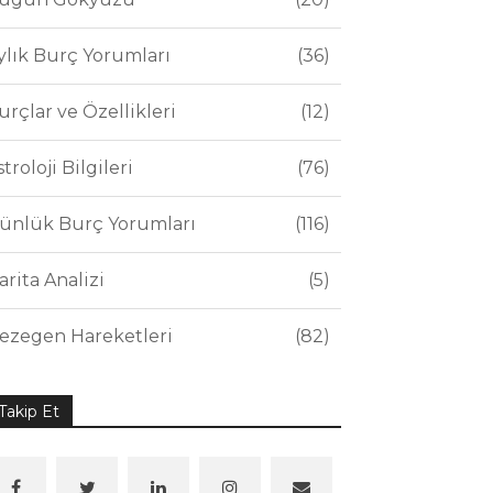
ylık Burç Yorumları
36
urçlar ve Özellikleri
12
stroloji Bilgileri
76
ünlük Burç Yorumları
116
arita Analizi
5
ezegen Hareketleri
82
Takip Et