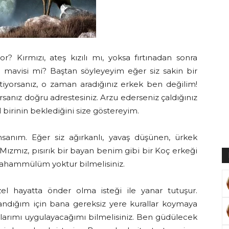
Muratoğlu
r? Kırmızı, ateş kızılı mı, yoksa fırtınadan sonra
n mavisi mi? Baştan söyleyeyim eğer siz sakin bir
iyorsanız, o zaman aradığınız erkek ben değilim!
sanız doğru adrestesiniz. Arzu ederseniz çaldığınız
ıl birinin beklediğini size göstereyim.
nsanım. Eğer siz ağırkanlı, yavaş düşünen, ürkek
 Mızmız, pısırık bir bayan benim gibi bir Koç erkeği
 tahammülüm yoktur bilmelisiniz.
hayatta önder olma isteği ile yanar tutuşur.
andığım için bana gereksiz yere kurallar koymaya
ularımı uygulayacağımı bilmelisiniz. Ben güdülecek