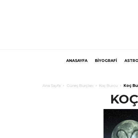
ANASAYFA
BİYOGRAFİ
ASTRO
Ana Sayfa
Güneş Burçları
Koç Burcu
Koç Bu
KOÇ