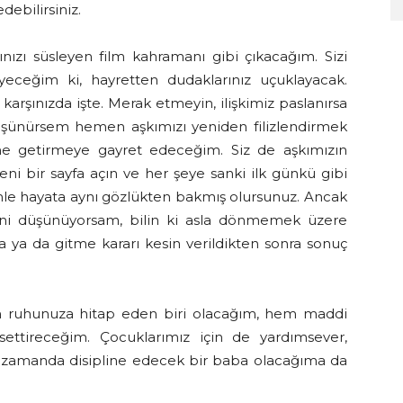
ebilirsiniz.
ızı süsleyen film kahramanı gibi çıkacağım. Sizi
yeceğim ki, hayretten dudaklarınız uçuklayacak.
z karşınızda işte. Merak etmeyin, ilişkimiz paslanırsa
düşünürsem hemen aşkımızı yeniden filizlendirmek
ine getirmeye gayret edeceğim. Siz de aşkımızın
ni bir sayfa açın ve her şeye sanki ilk günkü gibi
le hayata aynı gözlükten bakmış olursunuz. Ancak
ni düşünüyorsam, bilin ki asla dönmemek üzere
a da gitme kararı kesin verildikten sonra sonuç
zin ruhunuza hitap eden biri olacağım, hem maddi
ttireceğim. Çocuklarımız için de yardımsever,
nı zamanda disipline edecek bir baba olacağıma da