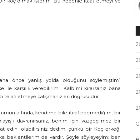
 bir koç olmak isterim. Bu nedenle itaat etmeyi ve
2
2
2
ha önce yanlış yolda olduğunu söylemiştim”
ile karşılık verebilirim. Kalbimi kırarsanız bana
2
zı telafi etmeye çalışmanız en doğrusudur.
2
ümün altında, kendime bile itiraf edemediğim, bir
layışlı davranırsanız, benim için vazgeçilmez bir
G
at edin; olabilirsiniz dedim, çünkü bir Koç erkeği
 beklentilerim de vardır. Şöyle söyleyeyim; ben
B