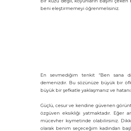
bir kuzu değil, koyunların başını çeken
beni eleştirmemeyi öğrenmelisiniz.
En sevmediğim tenkit “Ben sana da
demenizdir. Bu sözünüze büyük bir öfke 
büyük bir şefkatle yaklaşmanız ve hatanı
Güçlü, cesur ve kendine güvenen görünt
özgüven eksikliği yatmaktadır. Eğer an
mücevher kıymetinde olabilirsiniz. Dikk
olarak benim seçeceğim kadından başka