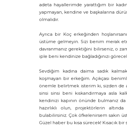
adeta hayallerimde yarattığım bir kadı
yapmayan, kendine ve başkalarına dürüst
olmalıdır.
Ayrıca bir Koç erkeğinden hoşlanırsanı
üstüme gelmeyin. Sizi benim merak etm
davranmanız gerektiğini bilirseniz, o z
iple beni kendinize bağladığınızı görecek
Sevdiğim kadına daima sadık kalmakta
koşmayan bir erkeğim. Açıkçası benimle
önemle belirtmek isterim ki, sizden de a
sinsi sinsi beni kıskandırmaya asla k
kendinizi kapının önünde bulmanız da 
hazırlıklı olun, projektörlerin altın
bulabilirsiniz. Çok öfkelenirsem sakın ü
Güzel haber bu kısa sürecek! Kısacık bir 