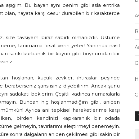
na aşığım. Bu bayan aynı benim gibi asla entrika
 olan, hayata karşı cesur durabilen bir karakterde
A
B
z, size tavsiyem biraz sabırlı olmanızdır. Üstüme
eme, tanımama fırsat verin yeter! Yanımda nasıl
A
aman sanki kurbanlık bir koyun gibi boynumdan bir
siniz.
G
n hoşlanan, küçük zevkler, ihtiraslar peşinde
H
 beraberseniz şanslısınız diyebilirim. Ancak şunu
ynı sadakati beklerim. Çeşitli kadınca numaralarla
G
alkmayın. Bundan hiç hoşlanmadığım gibi, aniden
mümkün! Ayrıca ani tepkisel hareketlerime karşı
da iken, birden kendinizi kapkaranlık bir odada
stüme gelmeyin, tavırlarımı eleştirmeyi denemeyin.
süre sonra dalgaların aniden çekilmesi gibi sakin bir