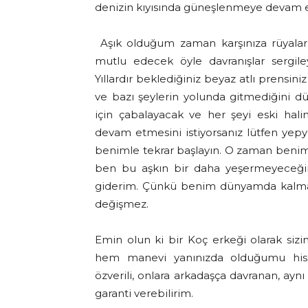
denizin kıyısında güneşlenmeye devam ed
Aşık olduğum zaman karşınıza rüyaların
mutlu edecek öyle davranışlar sergile
Yıllardır beklediğiniz beyaz atlı prensini
ve bazı şeylerin yolunda gitmediğini 
için çabalayacak ve her şeyi eski hal
devam etmesini istiyorsanız lütfen yepye
benimle tekrar başlayın. O zaman benim
ben bu aşkın bir daha yeşermeyeceği
giderim. Çünkü benim dünyamda kalma y
değişmez.
Emin olun ki bir Koç erkeği olarak si
hem manevi yanınızda olduğumu hisse
özverili, onlara arkadaşça davranan, ay
garanti verebilirim.