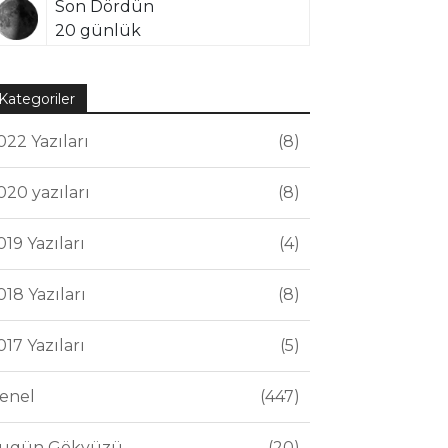
Son Dördün
20 günlük
Kategoriler
022 Yazıları
8
020 yazıları
8
019 Yazıları
4
018 Yazıları
8
017 Yazıları
5
enel
447
ugün Gökyüzü
20