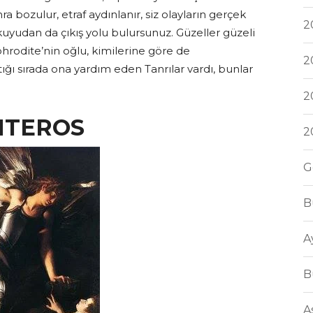
ra bozulur, etraf aydınlanır, siz olayların gerçek
2
uyudan da çıkış yolu bulursunuz. Güzeller güzeli
phrodite’nin oğlu, kimilerine göre de
2
tığı sırada ona yardım eden Tanrılar vardı, bunlar
2
NTEROS
2
G
B
A
B
A