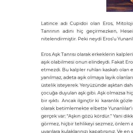
Latince adı Cupidoi olan Eros, Mitolo
Tanrının adını hiç geçirmezken, Hese
nitelendirmiştir. Peki neydi Eros’u Yunanl
Eros Aşk Tanrısı olarak erkeklerin kalpler
aşık olabilmesi onun elindeydi. Fakat Er
etmezdi. Bu kalpler ruhları kaskatı olan er
yanılmaz, adeta aşık olmaya layık olanlar
üstelik isteyerek. Yeryüzünde aşktan daha 
çocuğa duyulan aşk gibi. Aşk olmazsa hiçb
bir ışıktı. Ancak ilginçtir ki karanlık gözl
olarak betimlemekte elbette Yunanlılar’
gerçek var; “Aşkın gözü kördür.” Yani dik
görmez, hiçbir tehlikeyi sezmez, önlem
uyarılara kulaklarınızı kapatırsınız. Ve e