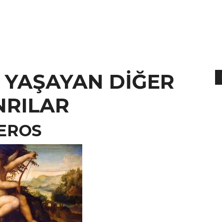
Muratoğlu
 YAŞAYAN DİĞER
NRILAR
EROS