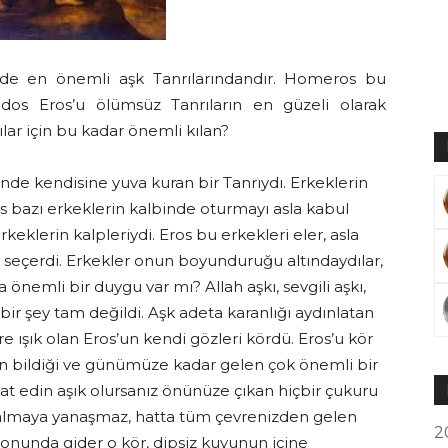
jide en önemli aşk Tanrılarındandır. Homeros bu
idos Eros’u ölümsüz Tanrıların en güzeli olarak
ılar için bu kadar önemli kılan?
inde kendisine yuva kuran bir Tanrıydı. Erkeklerin
os bazı erkeklerin kalbinde oturmayı asla kabul
keklerin kalpleriydi. Eros bu erkekleri eler, asla
ı seçerdi. Erkekler onun boyunduruğu altındaydılar,
önemli bir duygu var mı? Allah aşkı, sevgili aşkı,
ir şey tam değildi. Aşk adeta karanlığı aydınlatan
ere ışık olan Eros’un kendi gözleri kördü. Eros’u kör
ın bildiği ve günümüze kadar gelen çok önemli bir
kat edin aşık olursanız önünüze çıkan hiçbir çukuru
 almaya yanaşmaz, hatta tüm çevrenizden gelen
2
n sonunda gider o kör, dipsiz kuyunun içine