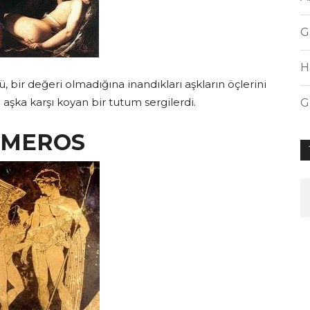
G
H
 bir değeri olmadığına inandıkları aşkların öçlerini
 aşka karşı koyan bir tutum sergilerdi.
G
IMEROS