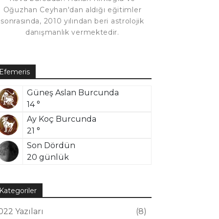
Oğuzhan Ceyhan'dan aldığı eğitimler
sonrasında, 2010 yılından beri astrolojik
danışmanlık vermektedir.
Efemeris
Güneş Aslan Burcunda
14 °
Ay Koç Burcunda
21 °
Son Dördün
20 günlük
Kategoriler
022 Yazıları
8