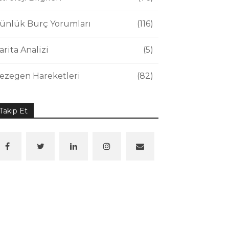
ünlük Burç Yorumları
116
arita Analizi
5
ezegen Hareketleri
82
Takip Et