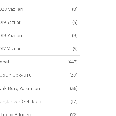
020 yazıları
8
019 Yazıları
4
018 Yazıları
8
017 Yazıları
5
enel
447
ugün Gökyüzü
20
ylık Burç Yorumları
36
urçlar ve Özellikleri
12
stroloji Bilgileri
76