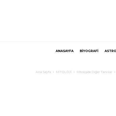
ANASAYFA
BİYOGRAFİ
ASTRO
Ana Sayfa
MİTOLOJİ
Mitolojide Diğer Tanrılar