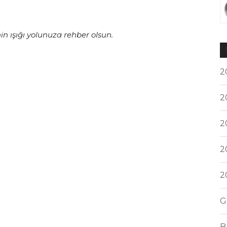
in ışığı yolunuza rehber olsun.
2
2
2
2
2
G
B