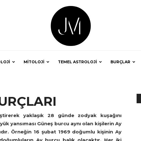
LOJİ
MİTOLOJİ
TEMEL ASTROLOJİ
BURÇLAR
Astrolog
URÇLARI
ştirerek yaklaşık 28 günde zodyak kuşağını
Jale
ük yansıması Güneş burcu aynı olan kişilerin Ay
asıdır. Örneğin 16 şubat 1969 doğumlu kişinin Ay
oğumluların Ay burcu balık olacaktır. Her iki