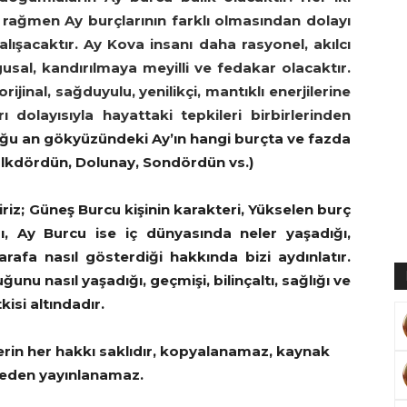
rağmen Ay burçlarının farklı olmasından dolayı
alışacaktır. Ay Kova insanı daha rasyonel, akılcı
usal, kandırılmaya meyilli ve fedakar olacaktır.
ijinal, sağduyulu, yenilikçi, mantıklı enerjilerine
Muratoğlu
 dolayısıyla hayattaki tepkileri birbirlerinden
uğu an gökyüzündeki Ay’ın hangi burçta ve fazda
 İlkdördün, Dolunay, Sondördün vs.)
riz; Güneş Burcu kişinin karakteri, Yükselen burç
ğı, Ay Burcu ise iç dünyasında neler yaşadığı,
tarafa nasıl gösterdiği hakkında bizi aydınlatır.
uğunu nasıl yaşadığı, geçmişi, bilinçaltı, sağlığı ve
isi altındadır.
erin her hakkı saklıdır, kopyalanamaz, kaynak
eden yayınlanamaz.