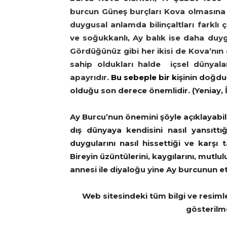
burcun Güneş burçları Kova olmasına 
duygusal anlamda bilinçaltları farklı ç
ve soğukkanlı, Ay balık ise daha duyg
Gördüğünüz gibi her ikisi de Kova’nın or
sahip oldukları halde içsel dünyaları
apayrıdır.
Bu sebeple bir k
işinin doğd
olduğu son derece önemlidir. (Yeniay,
Ay Burcu’nun önemini şöyle açıklayabili
dış dünyaya kendisini nasıl yansıttı
duygularını nasıl hissettiği ve karşı 
Bireyin üzüntülerini, kaygılarını, mutlul
annesi ile diyaloğu yine Ay burcunun etk
Web sitesindeki tüm bilgi ve resiml
gösterilm