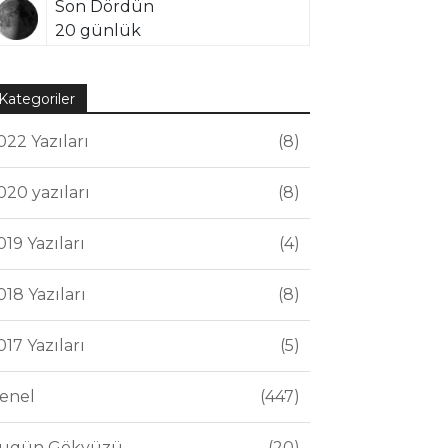
Son Dördün
20 günlük
Kategoriler
022 Yazıları
8
020 yazıları
8
019 Yazıları
4
018 Yazıları
8
017 Yazıları
5
enel
447
ugün Gökyüzü
20