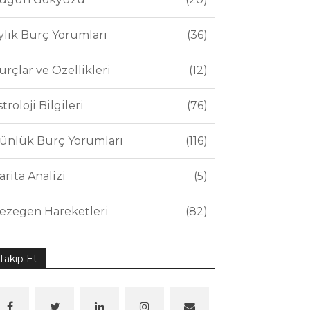
ylık Burç Yorumları
36
urçlar ve Özellikleri
12
stroloji Bilgileri
76
ünlük Burç Yorumları
116
arita Analizi
5
ezegen Hareketleri
82
Takip Et