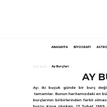
ANASAYFA
BİYOGRAFİ
ASTRO
Ana Sayfa
Ay Burçları
AY B
Ay; iki buçuk günde bir burç deği
tamamlar. Bunun haritamızdaki en büy
burçlarının birbirlerinden farklı olm
burcu Kova olurken, 17 Şubat 1969 d