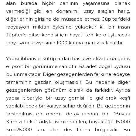
alan burada hiçbir canlının yaşamasına olanak
vermediği gibi en donanımlı uzay araçları hariç,
diğerlerinin girişine de müsaade etmez. Jüpiter’deki
radyasyon miktarı öylesine yüksektir ki, bir insan
Jüpiter’e gitse kendisi için hayati tehlike oluşturacak
radyasyon seviyesinin 1000 katına maruz kalacaktır.
Yapısı itibariyle kutuplardan basık ve ekvatorda geniş
elipsoit bir görünüme sahiptir. 63 adet doğal uydusu
bulunmaktadır. Diğer gezegenlerden farkı neredeyse
tamamının gazdan oluşmasıdır. Bu nedenle diğer
gezegenlerden görünüm olarak da farklıdır. Ayrıca
yapısı itibariyle bir uzay gemisi ile gidilerek keşfi
yapılabilecek bir karaya sahip değildir. Bu gezegenin
keşfedilmiş en önemli detaylarından biri “Büyük
Kırmızı Leke” adıyla isimlendirilen, büyüklüğü 15.000
km×25.000 km. olan dev fırtına bölgesidir. Bu