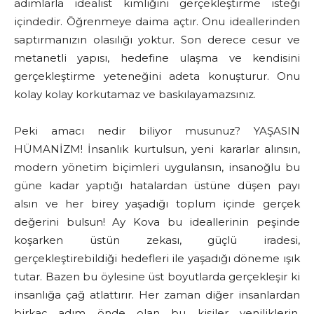
adımlarla idealist kimliğini gerçekleştirme isteği
içindedir. Öğrenmeye daima açtır. Onu ideallerinden
saptırmanızın olasılığı yoktur. Son derece cesur ve
metanetli yapısı, hedefine ulaşma ve kendisini
gerçekleştirme yeteneğini adeta konuşturur. Onu
kolay kolay korkutamaz ve baskılayamazsınız.
Peki amacı nedir biliyor musunuz? YAŞASIN
HÜMANİZM! İnsanlık kurtulsun, yeni kararlar alınsın,
modern yönetim biçimleri uygulansın, insanoğlu bu
güne kadar yaptığı hatalardan üstüne düşen payı
alsın ve her birey yaşadığı toplum içinde gerçek
değerini bulsun! Ay Kova bu ideallerinin peşinde
koşarken üstün zekası, güçlü iradesi,
gerçekleştirebildiği hedefleri ile yaşadığı döneme ışık
tutar. Bazen bu öylesine üst boyutlarda gerçekleşir ki
insanlığa çağ atlattırır. Her zaman diğer insanlardan
birkaç adım önde olan bu kişiler yeniliklerin,