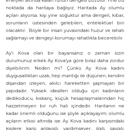
enerjiler altında kalan ruhun dengesi bozulur. Yine bu
noktada da haritaya bağlıyız. Haritada Ay olumlu
açıları alıyorsa; kişi yine soğuktur ama dengeli, kibar,
sorunların üstesinden gelebilen, entelektüel biri
olacaktır. Böyle bir insan yuvasındaki huzur ve rahatı
sağlamayı ve dengeyi korumayı rahatlıkla becerebilir.
Ay’ı Kova olan bir bayansanız o zaman sizin
durumunuz erkek Ay Kova’ya göre biraz daha zordur
diyebilirim. Neden mi? Çünkü Ay Kova kadını
duygusallıktan uzak, hep mantığı ile düşünen, kendini
dışarıdan izleyen, akılcı hareketten şaşmayan bir
yapıdadır. Yüksek idealleri olduğu için kadınların
dedikoducu, kıskanç, küçük hesaplaşmalarından hiç
hazzetmeyen bir ruh hali içindedir. Haritanın ne
kadar önemli olduğunu ise şöyle açıklayayım; olumlu
açıların etkisi altında ise Ay Kova kadını karşısındaki
kişilere karşı anlayışlı, yardımsever, ilgili, saygılı,