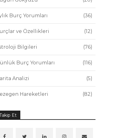
ylık Burç Yorumları
36
urçlar ve Özellikleri
12
stroloji Bilgileri
76
ünlük Burç Yorumları
116
arita Analizi
5
ezegen Hareketleri
82
Takip Et