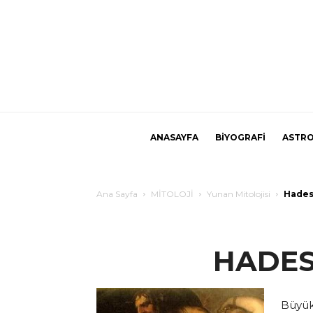
ANASAYFA
BİYOGRAFİ
ASTRO
Ana Sayfa
MİTOLOJİ
Yunan Mitolojisi
Hade
HADES
Büyü