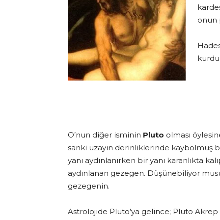
karde
onun p
Hades 
kurdu 
O’nun diğer isminin
Pluto
olması öylesin
sanki uzayın derinliklerinde kaybolmuş b
yanı aydınlanırken bir yanı karanlıkta kal
aydınlanan gezegen. Düşünebiliyor musun
gezegenin.
Astrolojide Pluto’ya gelince; Pluto Akre