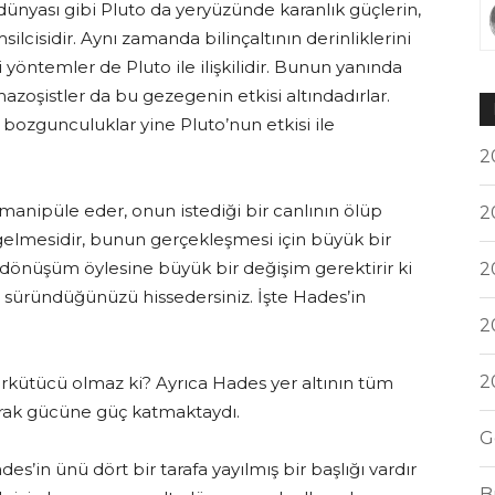
 dünyası gibi Pluto da yeryüzünde karanlık güçlerin,
silcisidir. Aynı zamanda bilinçaltının derinliklerini
yöntemler de Pluto ile ilişkilidir. Bunun yanında
zoşistler da bu gezegenin etkisi altındadırlar.
 bozgunculuklar yine Pluto’nun etkisi ile
2
 manipüle eder, onun istediği bir canlının ölüp
2
 gelmesidir, bunun gerçekleşmesi için büyük bir
i dönüşüm öylesine büyük bir değişim gerektirir ki
2
e süründüğünüzü hissedersiniz. İşte Hades’in
2
2
l ürkütücü olmaz ki? Ayrıca Hades yer altının tüm
arak gücüne güç katmaktaydı.
G
des’in ünü dört bir tarafa yayılmış bir başlığı vardır
B