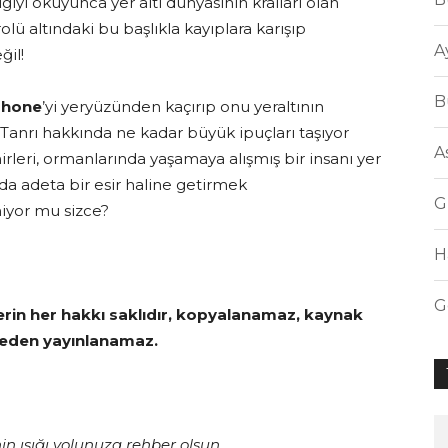
iyi okuyunca yer altı dünyasının kralları olan
olü altındaki bu başlıkla kayıplara karışıp
A
il!
B
phone
’yi yeryüzünden kaçırıp onu yeraltının
u Tanrı hakkında ne kadar büyük ipuçları taşıyor
A
irleri, ormanlarında yaşamaya alışmış bir insanı yer
ada adeta bir esir haline getirmek
G
miyor mu sizce?
H
G
erin her hakkı saklıdır, kopyalanamaz, kaynak
eden yayınlanamaz.
in ışığı yolunuza rehber olsun.