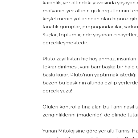
karanlık, yer altındaki yuvasında yaşayan
mafyanın, yer altının gizli örgütlerinin tem
keşfetmenin yollarından olan hipnoz gibi 
fanatik guruplar, propogandacılar, sadoma
Suçlar, toplum içinde yaşanan cinayetler,
gerçekleşmektedir.
Pluto zayıflıktan hiç hoşlanmaz, insanları
tekrar dirilmesi, yani bambaşka bir hale
baskı kurar. Pluto’nun yaptırmak istediğ
bazen bu baskının altında ezilip yerlerd
gerçek yüzü!
Ölüleri kontrol altına alan bu Tanrı nası
zenginliklerini (madenler) de elinde tut
Yunan Mitolojisine göre yer altı Tanrısı Ha