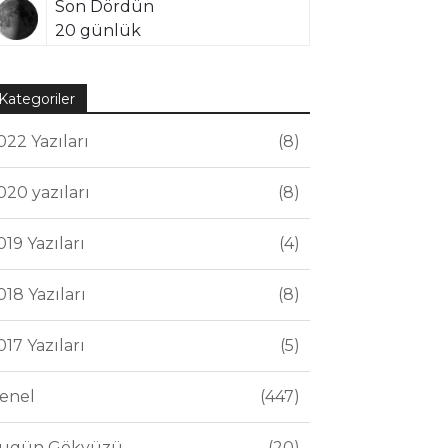
Son Dördün
20 günlük
Kategoriler
022 Yazıları
8
020 yazıları
8
019 Yazıları
4
018 Yazıları
8
017 Yazıları
5
enel
447
ugün Gökyüzü
20