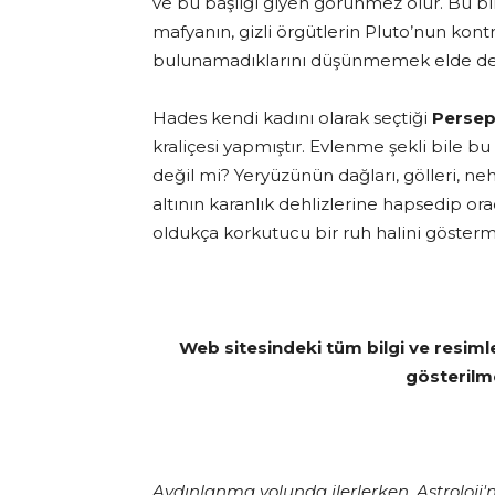
ve bu başlığı giyen görünmez olur. Bu bilg
mafyanın, gizli örgütlerin Pluto’nun kontr
bulunamadıklarını düşünmemek elde değ
Hades kendi kadını olarak seçtiği
Perse
kraliçesi yapmıştır. Evlenme şekli bile b
değil mi? Yeryüzünün dağları, gölleri, neh
altının karanlık dehlizlerine hapsedip or
oldukça korkutucu bir ruh halini göster
Web sitesindeki tüm bilgi ve resiml
gösterilm
Aydınlanma yolunda ilerlerken, Astroloji'n