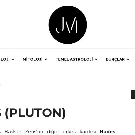
LOJİ
MİTOLOJİ
TEMEL ASTROLOJİ
BURÇLAR
Astrolog
s
 (PLUTON)
Jale
k Başkan Zeus’un diğer erkek kardeşi
Hades
;