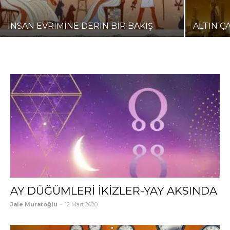
İNSAN EVRİMİNE DERİN BİR BAKIŞ
ALTIN Ç
AY DÜĞÜMLERİ İKİZLER-YAY AKSINDA
Jale Muratoğlu
-
12 Mart 2020