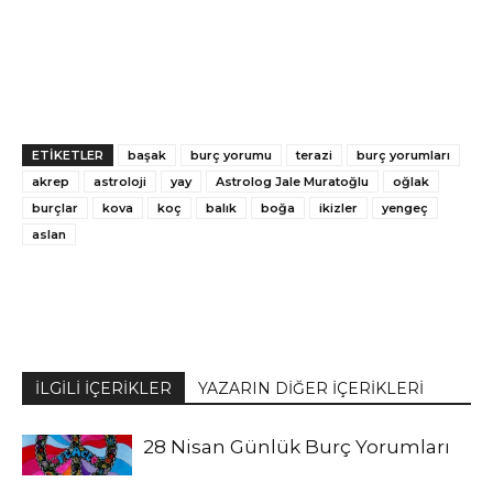
ETİKETLER
başak
burç yorumu
terazi
burç yorumları
akrep
astroloji
yay
Astrolog Jale Muratoğlu
oğlak
burçlar
kova
koç
balık
boğa
ikizler
yengeç
aslan
İLGİLİ İÇERİKLER
YAZARIN DİĞER İÇERİKLERİ
28 Nisan Günlük Burç Yorumları