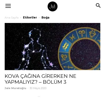
Ana Sayfa
Etiketler
Boğa
KOVA ÇAĞINA GİRERKEN NE
YAPMALIYIZ? – BÖLÜM 3
Jale Muratoğlu
-
30 Mayıs 2020
...