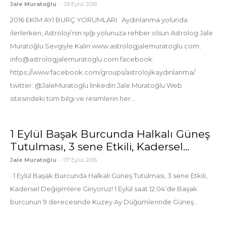
Jale Muratoğlu
-
29 Eylül 2016
2016 EKİM AYI BURÇ YORUMLARI Aydınlanma yolunda
ilerlerken, Astroloji’nin ışığı yolunuza rehber olsun Astrolog Jale
Muratoğlu Sevgiyle Kalın www.astrologjalemuratoglu.com;
info@astrologjalemuratoglu.com facebook:
https://www.facebook.com/groups/astrolojikaydinlanma/
twitter: @JaleMuratoglu linkedin:Jale Muratoğlu Web
sitesindeki tüm bilgi ve resimlerin her...
1 Eylül Başak Burcunda Halkalı Güneş
Tutulması, 3 sene Etkili, Kadersel...
Jale Muratoğlu
-
07 Eylül 2016
1 Eylül Başak Burcunda Halkalı Güneş Tutulması, 3 sene Etkili,
Kadersel Değişimlere Giriyoruz! 1 Eylül saat 12:04’de Başak
burcunun 9 derecesinde Kuzey Ay Düğümlerinde Güneş...