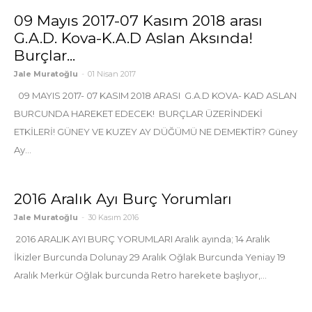
09 Mayıs 2017-07 Kasım 2018 arası
G.A.D. Kova-K.A.D Aslan Aksında!
Burçlar...
Jale Muratoğlu
-
01 Nisan 2017
09 MAYIS 2017- 07 KASIM 2018 ARASI G.A.D KOVA- KAD ASLAN
BURCUNDA HAREKET EDECEK! BURÇLAR ÜZERİNDEKİ
ETKİLERİ! GÜNEY VE KUZEY AY DÜĞÜMÜ NE DEMEKTİR? Güney
Ay...
2016 Aralık Ayı Burç Yorumları
Jale Muratoğlu
-
30 Kasım 2016
2016 ARALIK AYI BURÇ YORUMLARI Aralık ayında; 14 Aralık
İkizler Burcunda Dolunay 29 Aralık Oğlak Burcunda Yeniay 19
Aralık Merkür Oğlak burcunda Retro harekete başlıyor,...