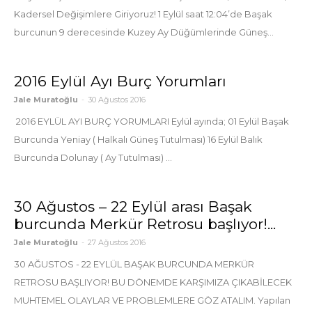
Kadersel Değişimlere Giriyoruz! 1 Eylül saat 12:04’de Başak
burcunun 9 derecesinde Kuzey Ay Düğümlerinde Güneş...
2016 Eylül Ayı Burç Yorumları
Jale Muratoğlu
-
30 Ağustos 2016
2016 EYLÜL AYI BURÇ YORUMLARI Eylül ayında; 01 Eylül Başak
Burcunda Yeniay ( Halkalı Güneş Tutulması) 16 Eylül Balık
Burcunda Dolunay ( Ay Tutulması) ...
30 Ağustos – 22 Eylül arası Başak
burcunda Merkür Retrosu başlıyor!...
Jale Muratoğlu
-
27 Ağustos 2016
30 AĞUSTOS - 22 EYLÜL BAŞAK BURCUNDA MERKÜR
RETROSU BAŞLIYOR! BU DÖNEMDE KARŞIMIZA ÇIKABİLECEK
MUHTEMEL OLAYLAR VE PROBLEMLERE GÖZ ATALIM. Yapılan