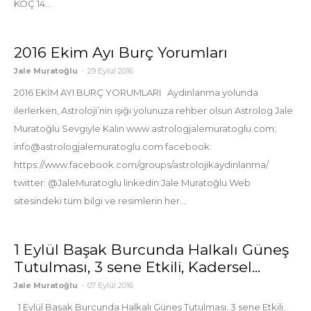
KOÇ 14...
2016 Ekim Ayı Burç Yorumları
Jale Muratoğlu
-
29 Eylül 2016
2016 EKİM AYI BURÇ YORUMLARI Aydınlanma yolunda
ilerlerken, Astroloji’nin ışığı yolunuza rehber olsun Astrolog Jale
Muratoğlu Sevgiyle Kalın www.astrologjalemuratoglu.com;
info@astrologjalemuratoglu.com facebook:
https://www.facebook.com/groups/astrolojikaydinlanma/
twitter: @JaleMuratoglu linkedin:Jale Muratoğlu Web
sitesindeki tüm bilgi ve resimlerin her...
1 Eylül Başak Burcunda Halkalı Güneş
Tutulması, 3 sene Etkili, Kadersel...
Jale Muratoğlu
-
07 Eylül 2016
1 Eylül Başak Burcunda Halkalı Güneş Tutulması, 3 sene Etkili,