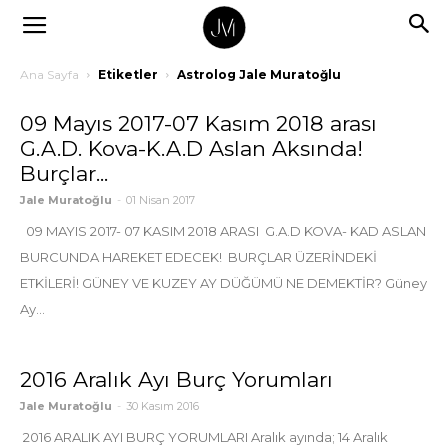
Ana Sayfa
Etiketler
Astrolog Jale Muratoğlu
09 Mayıs 2017-07 Kasım 2018 arası
G.A.D. Kova-K.A.D Aslan Aksında!
Burçlar...
Jale Muratoğlu
-
01 Nisan 2017
09 MAYIS 2017- 07 KASIM 2018 ARASI G.A.D KOVA- KAD ASLAN
BURCUNDA HAREKET EDECEK! BURÇLAR ÜZERİNDEKİ
ETKİLERİ! GÜNEY VE KUZEY AY DÜĞÜMÜ NE DEMEKTİR? Güney
Ay...
2016 Aralık Ayı Burç Yorumları
Jale Muratoğlu
-
30 Kasım 2016
2016 ARALIK AYI BURÇ YORUMLARI Aralık ayında; 14 Aralık