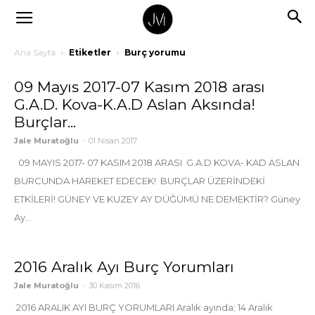
Ana Sayfa
Etiketler
Burç yorumu
09 Mayıs 2017-07 Kasım 2018 arası
G.A.D. Kova-K.A.D Aslan Aksında!
Burçlar...
Jale Muratoğlu
-
01 Nisan 2017
09 MAYIS 2017- 07 KASIM 2018 ARASI G.A.D KOVA- KAD ASLAN
BURCUNDA HAREKET EDECEK! BURÇLAR ÜZERİNDEKİ
ETKİLERİ! GÜNEY VE KUZEY AY DÜĞÜMÜ NE DEMEKTİR? Güney
Ay...
2016 Aralık Ayı Burç Yorumları
Jale Muratoğlu
-
30 Kasım 2016
2016 ARALIK AYI BURÇ YORUMLARI Aralık ayında; 14 Aralık