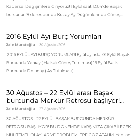
Kadersel Değişimlere Giriyoruz! 1 Eylül saat 12:04’de Başak
burcunun 9 derecesinde Kuzey Ay Düğümlerinde Güneş...
2016 Eylül Ayı Burç Yorumları
Jale Muratoğlu
-
30 Ağustos 2016
2016 EYLÜL AYI BURÇ YORUMLARI Eylül ayında; 01 Eylül Başak
Burcunda Yeniay ( Halkalı Güneş Tutulması) 16 Eylül Balık
Burcunda Dolunay ( Ay Tutulması) ...
30 Ağustos – 22 Eylül arası Başak
burcunda Merkür Retrosu başlıyor!...
Jale Muratoğlu
-
27 Ağustos 2016
30 AĞUSTOS - 22 EYLÜL BAŞAK BURCUNDA MERKÜR
RETROSU BAŞLIYOR! BU DÖNEMDE KARŞIMIZA ÇIKABİLECEK
MUHTEMEL OLAYLAR VE PROBLEMLERE GÖZ ATALIM. Yapılan