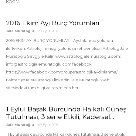
KOÇ 14...
2016 Ekim Ayı Burç Yorumları
Jale Muratoğlu
-
29 Eylül 2016
2016 EKİM AYI BURÇ YORUMLARI Aydınlanma yolunda
ilerlerken, Astroloji’nin ışığı yolunuza rehber olsun Astrolog Jale
Muratoğlu Sevgiyle Kalın www.astrologjalemuratoglu.com;
info@astrologjalemuratoglu.com facebook:
https://www.facebook.com/groups/astrolojikaydinlanma/
twitter: @JaleMuratoglu linkedin:Jale Muratoğlu Web
sitesindeki tüm bilgi ve resimlerin her...
1 Eylül Başak Burcunda Halkalı Güneş
Tutulması, 3 sene Etkili, Kadersel...
Jale Muratoğlu
-
07 Eylül 2016
1 Eylül Başak Burcunda Halkalı Güneş Tutulması, 3 sene Etkili,