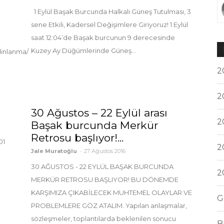
1 Eylül Başak Burcunda Halkalı Güneş Tutulması, 3
sene Etkili, Kadersel Değişimlere Giriyoruz! 1 Eylül
saat 12:04’de Başak burcunun 9 derecesinde
Kuzey Ay Düğümlerinde Güneş...
dinlanma/
2
2
30 Ağustos – 22 Eylül arası
2
Başak burcunda Merkür
Retrosu başlıyor!...
01
2
Jale Muratoğlu
-
27 Ağustos 2016
30 AĞUSTOS - 22 EYLÜL BAŞAK BURCUNDA
2
MERKÜR RETROSU BAŞLIYOR! BU DÖNEMDE
KARŞIMIZA ÇIKABİLECEK MUHTEMEL OLAYLAR VE
G
PROBLEMLERE GÖZ ATALIM. Yapılan anlaşmalar,
sözleşmeler, toplantılarda beklenilen sonucu
B