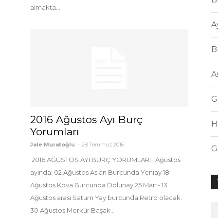
almakta...
A
B
A
G
2016 Ağustos Ayı Burç
H
Yorumları
Jale Muratoğlu
-
28 Temmuz 2016
G
2016 AĞUSTOS AYI BURÇ YORUMLARI Ağustos
ayında; 02 Ağustos Aslan Burcunda Yeniay 18
Ağustos Kova Burcunda Dolunay 25 Mart- 13
Ağustos arası Satürn Yay burcunda Retro olacak.
30 Ağustos Merkür Başak...