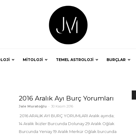
LOJİ
MİTOLOJİ
TEMEL ASTROLOJİ
BURÇLAR
Astrolog
2016 Aralık Ayı Burç Yorumları
Jale Muratoğlu
-
30 Kasım 2016
2016 ARALIK AYI BURÇ YORUMLARI Aralık ayında;
Jale
14 Aralık İkizler Burcunda Dolunay 29 Aralık Oğlak
Burcunda Yeniay 19 Aralık Merkür Oğlak burcunda