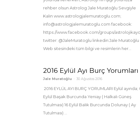
rehber olsun Astrolog Jale Muratoğlu Sevgiyle
Kalın www.astrologjalemuratoglu.com;
info@astrologjalemuratoglu.com facebook:
https://www.facebook.com/groups/astrolojikay
twitter: @JaleMuratoglu linkedin:Jale Muratoğlu
Web sitesindeki tüm bilgi ve resimlerin her...
2016 Eylül Ayı Burç Yorumları
Jale Muratoğlu
-
30 Ağustos 2016
2016 EYLÜL AYI BURÇ YORUMLARI Eylül ayında; 
Eylül Başak Burcunda Yeniay ( Halkalı Güneş
Tutulması) 16 Eylül Balık Burcunda Dolunay ( Ay
Tutulması) ...