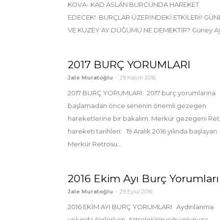
KOVA- KAD ASLAN BURCUNDA HAREKET
EDECEK! BURÇLAR ÜZERİNDEKİ ETKİLERİ! GÜN
VE KUZEY AY DÜĞÜMÜ NE DEMEKTİR? Güney Ay.
2017 BURÇ YORUMLARI
Jale Muratoğlu
-
29 Kasım 2016
2017 BURÇ YORUMLARI 2017 burç yorumlarına
başlamadan önce senenin önemli gezegen
hareketlerine bir bakalım. Merkür gezegeni Ret
hareketi tarihleri: 19 Aralık 2016 yılında başlayan
Merkür Retrosu...
2016 Ekim Ayı Burç Yorumları
Jale Muratoğlu
-
29 Eylül 2016
2016 EKİM AYI BURÇ YORUMLARI Aydınlanma
yolunda ilerlerken, Astroloji’nin ışığı yolunuza