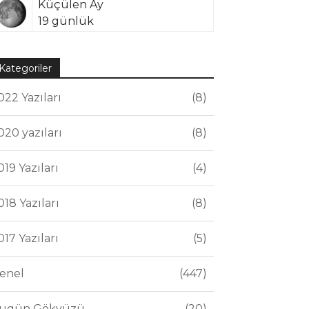
Küçülen Ay
19 günlük
Kategoriler
022 Yazıları
8
020 yazıları
8
019 Yazıları
4
018 Yazıları
8
017 Yazıları
5
enel
447
ugün Gökyüzü
20