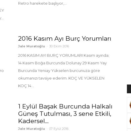
Retro harekete başlıyor,...
EY
..
Muratoğlu
2016 Kasım Ayı Burç Yorumları
Jale Muratoğlu
-
30 Ekim 2016
2016 KASIM AYI BURÇ YORUMLARI Kasım ayında;
14 Kasım Boğa Burcunda Dolunay 29 Kasım Yay
ro
Burcunda Yeniay Yükselen burcunuza göre
okumanızı tavsiye ederim. KOÇ VE YÜKSELEN
KOÇ 14...
1 Eylül Başak Burcunda Halkalı
Güneş Tutulması, 3 sene Etkili,
Kadersel...
Jale Muratoğlu
-
07 Eylül 2016