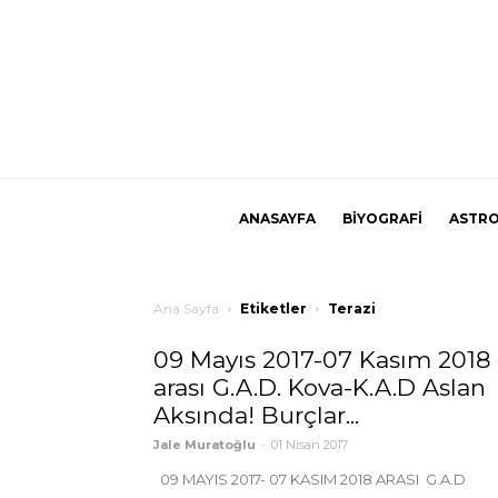
ANASAYFA
BİYOGRAFİ
ASTRO
Ana Sayfa
Etiketler
Terazi
09 Mayıs 2017-07 Kasım 2018
arası G.A.D. Kova-K.A.D Aslan
Aksında! Burçlar...
Jale Muratoğlu
-
01 Nisan 2017
09 MAYIS 2017- 07 KASIM 2018 ARASI G.A.D