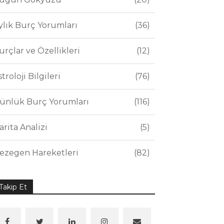
ylık Burç Yorumları
36
urçlar ve Özellikleri
12
stroloji Bilgileri
76
ünlük Burç Yorumları
116
arita Analizi
5
ezegen Hareketleri
82
Takip Et