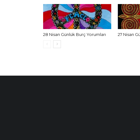
28 Nisan Günlük Burç Yorumları
27 Nisan G