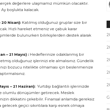
gerçek değerlere ulaşmamız mümkün olacaktır.
 Ay boşlukta kalacak.
 20 Nisan):
Katılmış olduğunuz gruplar size bir
ak. Hızlı hareket etmeniz ve çabuk karar
2
işimlerde bulunurken bilirkişilerden destek alarak
2
n – 21 Mayıs) :
Hedeflerinize odaklanmış bir
2
etmiş olduğunuz işlerinizi ele almalısınız. Gündelik
ğınızı bozucu nitelikte olmaması için beslenmenize
2
aptırmalısınız.
2
ayıs – 21 Haziran):
Yurtdışı bağlantılı işlerinizde
ze olumlu dönüşümler getirecek. Meslek
G
rinizin dikkatini çekebilir. Finansal anlamda gereksiz
gelecek geçici sıkıntılara karşı esnek olmaya
B