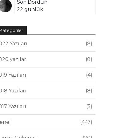
Son Dördün
22 günlük
Kategoriler
022 Yazıları
8
020 yazıları
8
019 Yazıları
4
018 Yazıları
8
017 Yazıları
5
enel
447
ugün Gökyüzü
20