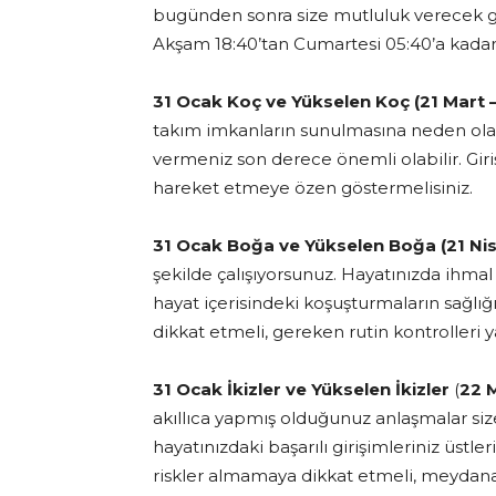
bugünden sonra size mutluluk verecek 
Akşam 18:40’tan Cumartesi 05:40’a kadar
31 Ocak Koç ve Yükselen Koç (21 Mart –
takım imkanların sunulmasına neden olac
vermeniz son derece önemli olabilir. Gir
hareket etmeye özen göstermelisiniz.
31 Ocak Boğa ve Yükselen Boğa (21 Nisa
şekilde çalışıyorsunuz. Hayatınızda ihmal 
hayat içerisindeki koşuşturmaların sağlı
dikkat etmeli, gereken rutin kontrolleri y
31 Ocak İkizler ve Yükselen İkizler
(
22 M
akıllıca yapmış olduğunuz anlaşmalar si
hayatınızdaki başarılı girişimleriniz üstle
riskler almamaya dikkat etmeli, meydana 