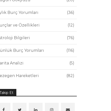
ylık Burç Yorumları
36
urçlar ve Özellikleri
12
stroloji Bilgileri
76
ünlük Burç Yorumları
116
arita Analizi
5
ezegen Hareketleri
82
Takip Et