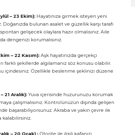
ylül – 23 Ekim):
Hayatınıza girmek isteyen yeni
z. Doğanızda bulunan asalet ve güzellik karşı tarafı
pontan gelişecek olaylara hazır olmalısınız. Aile
nda dengenizi korumalısınız.
kim – 22 Kasım):
Aşk hayatınızda gerçekçi
 farklı şekillerde algılamanız söz konusu olabilir.
su içindesiniz. Özellikle beslenme şeklinizi düzene
 21 Aralık):
Yuva içerisinde huzurunuzu korumak
 tutmaya çalışmalısınız. Kontrolünüzün dışında gelişen
nde başarabiliyorsunuz. Akraba ve yakın çevre ile
alabilirsiniz.
lık – 20 Ocak) :
Otorite ile ilgili kafanızı