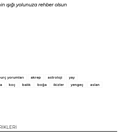
in ışığı yolunuza rehber olsun
burç yorumları
akrep
astroloji
yay
a
koç
balık
boğa
ikizler
yengeç
aslan
RİKLERİ