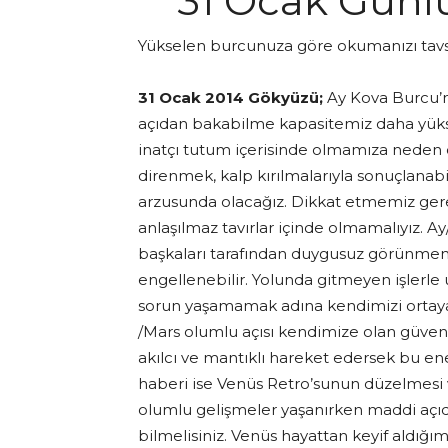
31 Ocak Günl
Yükselen burcunuza göre okumanızı tavs
31 Ocak 2014 Gökyüzü;
Ay Kova Burcu’n
açıdan bakabilme kapasitemiz daha yüksek 
inatçı tutum içerisinde olmamıza neden o
direnmek, kalp kırılmalarıyla sonuçlanabi
arzusunda olacağız. Dikkat etmemiz ger
anlaşılmaz tavırlar içinde olmamalıyız. 
başkaları tarafından duygusuz görünmemi
engellenebilir. Yolunda gitmeyen işlerle u
sorun yaşamamak adına kendimizi ortaya
/Mars olumlu açısı kendimize olan güven
akılcı ve mantıklı hareket edersek bu en
haberi ise Venüs Retro’sunun düzelmesi v
olumlu gelişmeler yaşanırken maddi açı
bilmelisiniz. Venüs hayattan keyif aldığım