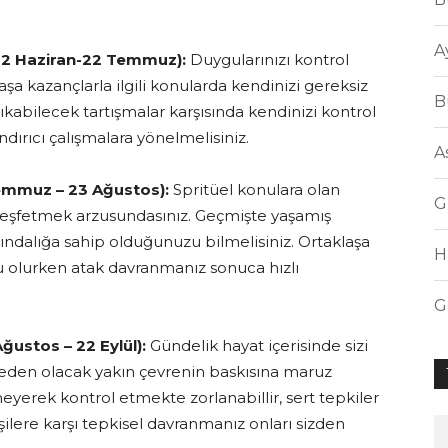
A
 22 Haziran-22 Temmuz):
Duygularınızı kontrol
a kazançlarla ilgili konularda kendinizi gereksiz
B
li çıkabilecek tartışmalar karşısında kendinizi kontrol
dırıcı çalışmalara yönelmelisiniz.
A
emmuz – 23 Ağustos):
Spritüel konulara olan
G
ı keşfetmek arzusundasınız. Geçmişte yaşamış
ındalığa sahip olduğunuzu bilmelisiniz. Ortaklaşa
H
su olurken atak davranmanız sonuca hızlı
G
ğustos – 22 Eylül):
Gündelik hayat içerisinde sizi
 neden olacak yakın çevrenin baskısına maruz
meyerek kontrol etmekte zorlanabillir, sert tepkiler
işilere karşı tepkisel davranmanız onları sizden