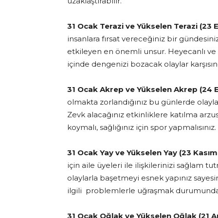
uzaklaştırabilir.
31 Ocak Terazi ve Yükselen Terazi (23 E
insanlara fırsat vereceğiniz bir gündesini
etkileyen en önemli unsur. Heyecanlı ve s
içinde dengenizi bozacak olaylar karşısı
31 Ocak Akrep ve Yükselen Akrep (24 E
olmakta zorlandığınız bu günlerde olayları
Zevk alacağınız etkinliklere katılma arzu
koymalı, sağlığınız için spor yapmalısınız.
31 Ocak Yay ve Yükselen Yay (23 Kasım –
için aile üyeleri ile ilişkilerinizi sağlam
olaylarla başetmeyi esnek yapınız sayesi
ilgili problemlerle uğraşmak durumunda k
31 Ocak Oğlak ve Yükselen Oğlak (21 Ara