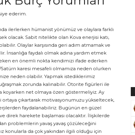
ük Burç Yorumları
iye ederim.
da ilerlerken hümanist yönümüz ve olaylara farklı
Muratoğlu
olacak. Sabit nitelikte olan Kova enerjisi katı,
labilir. Olaylar karşısında geri adım atmamak ve
lir. İnsanlığa faydalı olmak adına yardım etmek
eken en önemli nokta kendimizi ifade ederken
Ay/Satürn karesi mesafeli olmamıza neden olurken
ze neden olabilir. Yapmak istediklerimiz
ğraşmak zorunda kalınabilir. Otorite figürleri ile
 koyarken net olmaya özen göstermeliyiz. Ay
i ortaya çıkartarak motivasyonumuzu yükseltecek,
erjilerden faydalanabiliriz. Bugünün en güzel
e direk harekete başlaması olacaktır. İlişkilerde
dan problemlerin yavaş yavaş çözüleceğini
ız konularla da çok yakından ilgili olduğu için