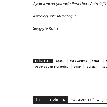
Aydınlanma yolunda ilerlerken, Astroloji’n
Astrolog Jale Muratoğlu
Sevgiyle Kalın
ETİKETLER
başak
burç yorumu
terazi
Astrolog Jale Muratoğlu
oğlak
burçlar
kov
İLGİLİ İÇERİKLER
YAZARIN DİĞER İÇE