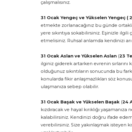
çalışmalısınız.
31 Ocak Yengeç ve Yükselen Yengeç (
etmekte zorlanacağınız bu günde ortaklaş
yere sıkıntıya sokabilirsiniz. Eşinizle ilgi
etmelisiniz. Ruhsal anlamda kendinizi arın
31 Ocak Aslan ve Yükselen Aslan
(
23 T
ilginiz giderek artarken evrenin sırların
olduğunuz sıkıntıların sonucunda bu fark
konularda fikir anlaşmazlıkları söz konu
ulaşmanıza sebep olabilir.
31 Ocak Başak
ve Yükselen Başak
(
24 A
kızdıracak ve hayal kırıklığı yaşamanıza
kalabilirsiniz. Kendinizi doğru ifade ede
verebilirsiniz. Size yakınlaşmak isteyen k