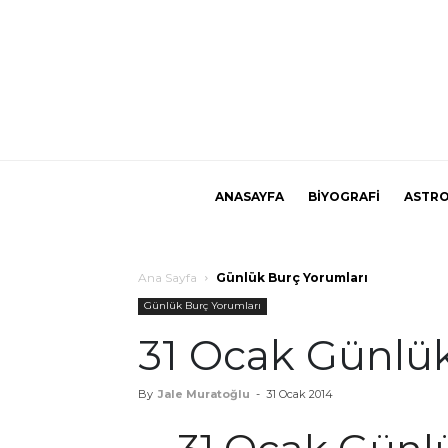
ANASAYFA
BİYOGRAFİ
ASTRO
Ana Sayfa
Günlük Burç Yorumları
Günlük Burç Yorumları
31 Ocak Günlük
By
Jale Muratoğlu
-
31 Ocak 2014