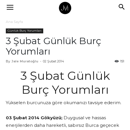
Ana Sayfa
Günlük Burç Yorumları
3 Şubat Günlük Burç
Yorumları
By
Jale Muratoğlu
-
02 Şubat 2014
151
3 Şubat Günlük
Burç Yorumları
Yükselen burcunuza göre okumanızı tavsiye ederim.
03 Şubat 2014 Gökyüzü;
Duygusal ve hassas
enerjilerden daha hareketli, sabırsız Burca geçecek