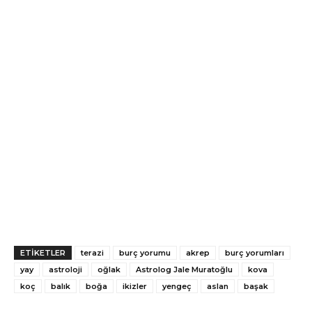
ETİKETLER
terazi
burç yorumu
akrep
burç yorumları
yay
astroloji
oğlak
Astrolog Jale Muratoğlu
kova
koç
balık
boğa
ikizler
yengeç
aslan
başak