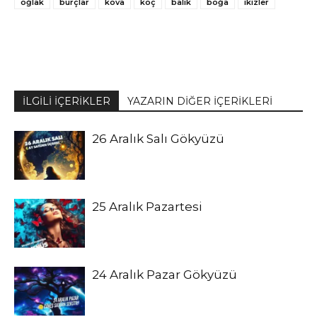
oğlak
burçlar
kova
koç
balık
boğa
ikizler
İLGİLİ İÇERİKLER
YAZARIN DİĞER İÇERİKLERİ
26 Aralık Salı Gökyüzü
25 Aralık Pazartesi
24 Aralık Pazar Gökyüzü