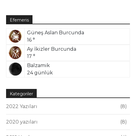
Efemeris
Güneş Aslan Burcunda
16 °
Ay İkizler Burcunda
17 °
Balzamik
24 günlük
Kategoriler
2022 Yazıları
8
2020 yazıları
8