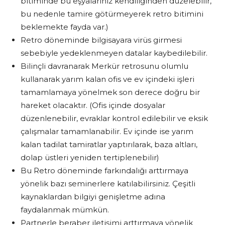
bitiminde bu eşyalarınız kendiliğinden düzelebilir,
bu nedenle tamire götürmeyerek retro bitimini
beklemekte fayda var.)
Retro döneminde bilgisayara virüs girmesi
sebebiyle yedeklenmeyen datalar kaybedilebilir.
Bilinçli davranarak Merkür retrosunu olumlu
kullanarak yarım kalan ofis ve ev içindeki işleri
tamamlamaya yönelmek son derece doğru bir
hareket olacaktır. (Ofis içinde dosyalar
düzenlenebilir, evraklar kontrol edilebilir ve eksik
çalışmalar tamamlanabilir. Ev içinde ise yarım
kalan tadilat tamiratlar yaptırılarak, baza altları,
dolap üstleri yeniden tertiplenebilir)
Bu Retro döneminde farkındalığı arttırmaya
yönelik bazı seminerlere katılabilirsiniz. Çeşitli
kaynaklardan bilgiyi genişletme adına
faydalanmak mümkün.
Partnerle beraber iletişimi arttırmaya yönelik