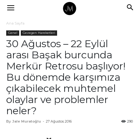
Ana Sayfa
Genel
Gezegen Hareketleri
30 Ağustos – 22 Eylül
arası Başak burcunda
Merkür Retrosu başlıyor!
Bu dönemde karşımıza
çıkabilecek muhtemel
olaylar ve problemler
neler?
By
Jale Muratoğlu
-
27 Ağustos 2016
290