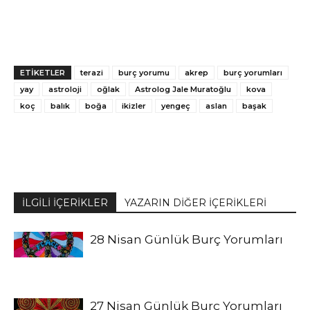
ETİKETLER
terazi
burç yorumu
akrep
burç yorumları
yay
astroloji
oğlak
Astrolog Jale Muratoğlu
kova
koç
balık
boğa
ikizler
yengeç
aslan
başak
İLGİLİ İÇERİKLER
YAZARIN DİĞER İÇERİKLERİ
28 Nisan Günlük Burç Yorumları
27 Nisan Günlük Burç Yorumları