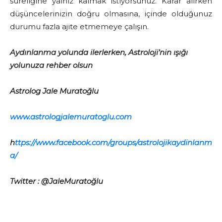
süreliğine yalnız kalmak istiyorsunuz. Karar alırken
düşüncelerinizin doğru olmasına, içinde olduğunuz
durumu fazla ajite etmemeye çalışın.
Aydınlanma yolunda ilerlerken, Astroloji’nin ışığı
yolunuza rehber olsun
Astrolog Jale Muratoğlu
www.astrologjalemuratoglu.com
h
ttps://www.facebook.com/groups/astrolojikaydinlanm
a/
Twitter : @JaleMuratoğlu