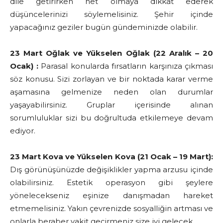
dile getirirken net olmaya dikkat ederek
düşüncelerinizi söylemelisiniz. Şehir içinde
yapacağınız geziler bugün gündeminizde olabilir.
23 Mart Oğlak ve Yükselen Oğlak (22 Aralık – 20
Ocak) :
Parasal konularda fırsatların karşınıza çıkması
söz konusu. Sizi zorlayan ve bir noktada karar verme
aşamasına gelmenize neden olan durumlar
yaşayabilirsiniz. Gruplar içerisinde alınan
sorumluluklar sizi bu doğrultuda etkilemeye devam
ediyor.
23 Mart Kova ve Yükselen Kova (21 Ocak – 19 Mart):
Dış görünüşünüzde değişiklikler yapma arzusu içinde
olabilirsiniz. Estetik operasyon gibi şeylere
yönelecekseniz eşinize danışmadan hareket
etmemelisiniz. Yakın çevrenizde sosyalliğin artması ve
onlarla beraber vakit geçirmeniz size iyi gelecek.