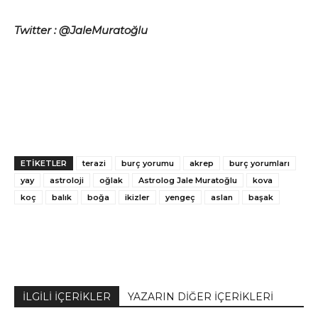
Twitter : @JaleMuratoğlu
ETİKETLER
terazi
burç yorumu
akrep
burç yorumları
yay
astroloji
oğlak
Astrolog Jale Muratoğlu
kova
koç
balık
boğa
ikizler
yengeç
aslan
başak
İLGİLİ İÇERİKLER
YAZARIN DİĞER İÇERİKLERİ