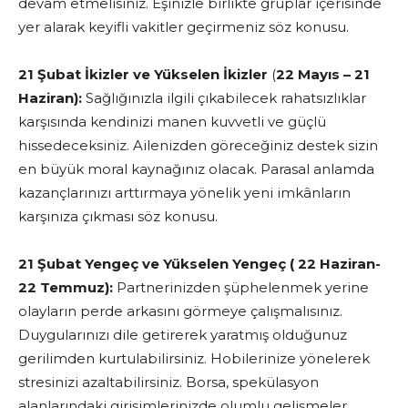
devam etmelisiniz. Eşinizle birlikte gruplar içerisinde
yer alarak keyifli vakitler geçirmeniz söz konusu.
21 Şubat İkizler ve Yükselen İkizler
(
22 Mayıs – 21
Haziran):
Sağlığınızla ilgili çıkabilecek rahatsızlıklar
karşısında kendinizi manen kuvvetli ve güçlü
hissedeceksiniz. Ailenizden göreceğiniz destek sizin
en büyük moral kaynağınız olacak. Parasal anlamda
kazançlarınızı arttırmaya yönelik yeni imkânların
karşınıza çıkması söz konusu.
21 Şubat Yengeç ve Yükselen Yengeç ( 22 Haziran-
22 Temmuz):
Partnerinizden şüphelenmek yerine
olayların perde arkasını görmeye çalışmalısınız.
Duygularınızı dile getirerek yaratmış olduğunuz
gerilimden kurtulabilirsiniz.
Hobilerinize yönelerek
stresinizi azaltabilirsiniz. Borsa, spekülasyon
alanlarındaki girişimlerinizde olumlu gelişmeler