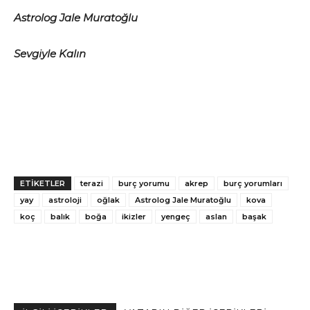
Astrolog Jale Muratoğlu
Sevgiyle Kalın
ETİKETLER
terazi
burç yorumu
akrep
burç yorumları
yay
astroloji
oğlak
Astrolog Jale Muratoğlu
kova
koç
balık
boğa
ikizler
yengeç
aslan
başak