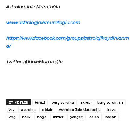
Astrolog Jale Muratoğlu
www.astrologjalemuratoglu.com
https://www.facebook.com/groups/astrolojikaydinlanm
a/
Twitter : @JaleMuratoğlu
ETİKETLER
terazi
burç yorumu
akrep
burç yorumları
yay
astroloji
oğlak
Astrolog Jale Muratoğlu
kova
koç
balık
boğa
ikizler
yengeç
aslan
başak