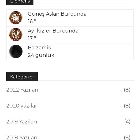
Efemeris
Güneş Aslan Burcunda
16 °
Ay İkizler Burcunda
17 °
Balzamik
24 günlük
Kategoriler
2022 Yazıları
8
2020 yazıları
8
2019 Yazıları
4
2018 Yazıları
8