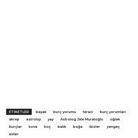
ETİKETLER
başak
burç yorumu
terazi
burç yorumları
akrep
astroloji
yay
Astrolog Jale Muratoğlu
oğlak
burçlar
kova
koç
balık
boğa
ikizler
yengeç
aslan