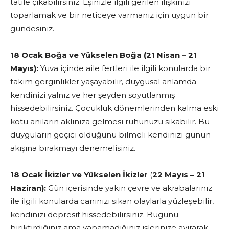
tatile çıkabilirsiniz. Eşinizle ilgili gerilen ilişkinizi
toparlamak ve bir neticeye varmanız için uygun bir
gündesiniz.
18 Ocak Boğa ve Yükselen Boğa (21 Nisan – 21
Mayıs):
Yuva içinde aile fertleri ile ilgili konularda bir
takım gerginlikler yaşayabilir, duygusal anlamda
kendinizi yalnız ve her şeyden soyutlanmış
hissedebilirsiniz. Çocukluk dönemlerinden kalma eski
kötü anıların aklınıza gelmesi ruhunuzu sıkabilir. Bu
duyguların geçici olduğunu bilmeli kendinizi günün
akışına bırakmayı denemelisiniz.
18 Ocak İkizler ve Yükselen İkizler
(
22 Mayıs – 21
Haziran):
Gün içerisinde yakın çevre ve akrabalarınız
ile ilgili konularda canınızı sıkan olaylarla yüzleşebilir,
kendinizi depresif hissedebilirsiniz. Bugünü
biriktirdiğiniz ama yapamadığınız işlerinize ayırarak