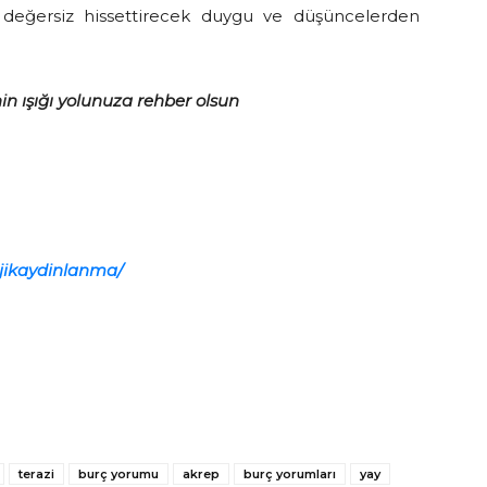
i değersiz hissettirecek duygu ve düşüncelerden
in ışığı yolunuza rehber olsun
ojikaydinlanma/
terazi
burç yorumu
akrep
burç yorumları
yay