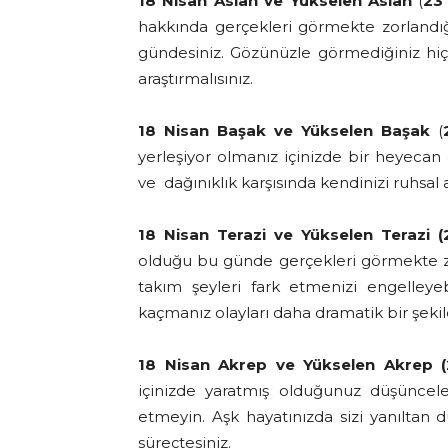
18 Nisan Aslan ve Yükselen Aslan
(
23
hakkında gerçekleri görmekte zorlandığı
gündesiniz. Gözünüzle görmediğiniz hiç
araştırmalısınız.
18 Nisan Başak
ve Yükselen Başak
(
yerleşiyor olmanız içinizde bir heyecan 
ve dağınıklık karşısında kendinizi ruhsal 
18 Nisan Terazi ve Yükselen Terazi (
olduğu bu günde gerçekleri görmekte zor
takım şeyleri fark etmenizi engelleye
kaçmanız olayları daha dramatik bir şeki
18 Nisan Akrep ve Yükselen Akrep (
içinizde yaratmış olduğunuz düşüncel
etmeyin. Aşk hayatınızda sizi yanıltan
süreçtesiniz.