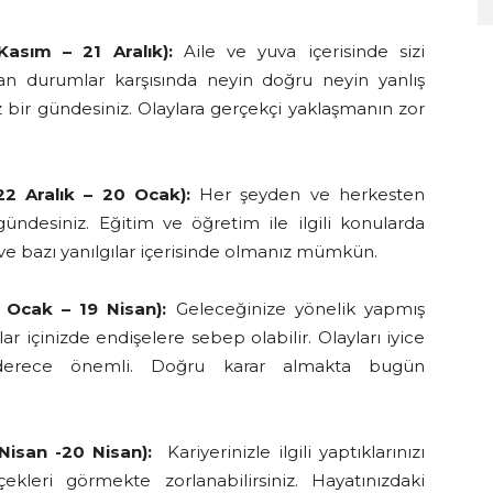
asım – 21 Aralık):
Aile ve yuva içerisinde sizi
ıran durumlar karşısında neyin doğru neyin yanlış
bir gündesiniz. Olaylara gerçekçi yaklaşmanın zor
2 Aralık – 20 Ocak):
Her şeyden ve herkesten
gündesiniz. Eğitim ve öğretim ile ilgili konularda
ve bazı yanılgılar içerisinde olmanız mümkün.
 Ocak – 19 Nisan):
Geleceğinize yönelik yapmış
ar içinizde endişelere sebep olabilir. Olayları iyice
derece önemli. Doğru karar almakta bugün
 Nisan -20 Nisan):
Kariyerinizle ilgili yaptıklarınızı
leri görmekte zorlanabilirsiniz. Hayatınızdaki