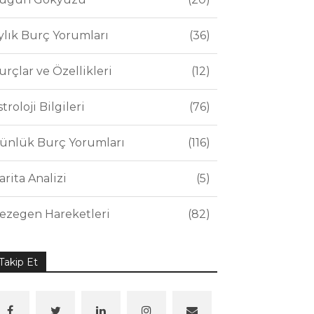
ylık Burç Yorumları
36
urçlar ve Özellikleri
12
stroloji Bilgileri
76
ünlük Burç Yorumları
116
arita Analizi
5
ezegen Hareketleri
82
Takip Et