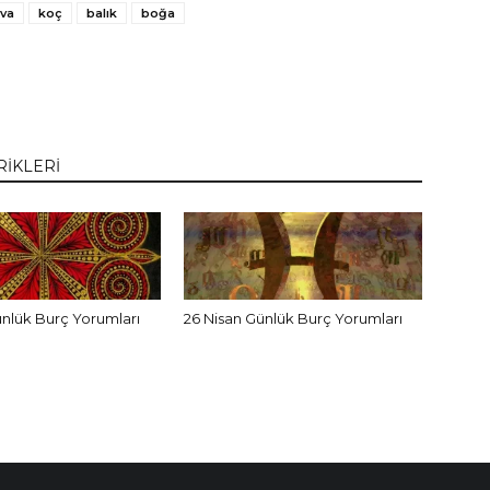
va
koç
balık
boğa
RİKLERİ
ünlük Burç Yorumları
26 Nisan Günlük Burç Yorumları