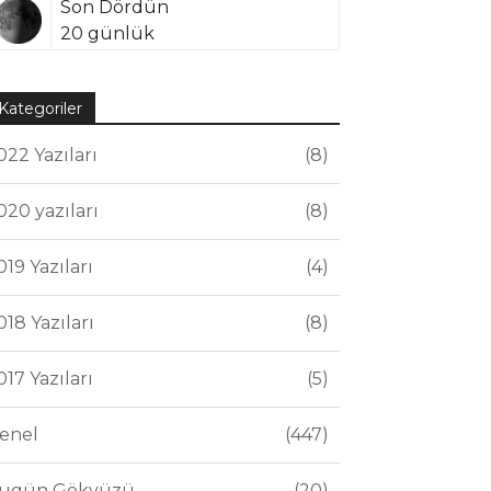
Son Dördün
20 günlük
Kategoriler
022 Yazıları
8
020 yazıları
8
019 Yazıları
4
018 Yazıları
8
017 Yazıları
5
enel
447
ugün Gökyüzü
20