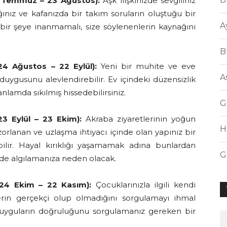
 Temmuz – 23 Ağustos):
Aşk ilişkinizde sevgiliniz
nız ve kafanızda bir takım soruların oluştuğu bir
A
bir şeye inanmamalı, size söylenenlerin kaynağını
B
24 Ağustos – 22 Eylül):
Yeni bir muhite ve eve
A
duygusunu alevlendirebilir. Ev içindeki düzensizlik
anlamda sıkılmış hissedebilirsiniz.
G
23 Eylül – 23 Ekim):
Akraba ziyaretlerinin yoğun
H
lanan ve uzlaşma ihtiyacı içinde olan yapınız bir
bilir. Hayal kırıklığı yaşamamak adına bunlardan
G
lde algılamanıza neden olacak.
24 Ekim – 22 Kasım):
Çocuklarınızla ilgili kendi
erin gerçekçi olup olmadığını sorgulamayı ihmal
 duyguların doğruluğunu sorgulamanız gereken bir