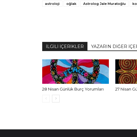
astroloji
oğlak
Astrolog Jale Muratoğlu
ko
İLGİLİ İÇERİKLER
YAZARIN DİĞER İÇE
28 Nisan Günlük Burç Yorumları
27 Nisan G