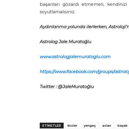
başarıları gözardı etmemeli, kendiniz
soyutlamalısınız.
Aydınlanma yolunda ilerlerken, Astroloji’n
Astrolog Jale Muratoğlu
www.astrologjalemuratoglu.com
https://www.facebook.com/groups/astrol
Twitter : @JaleMuratoğlu
ETİKETLER
ikizler
yengeç
aslan
başak