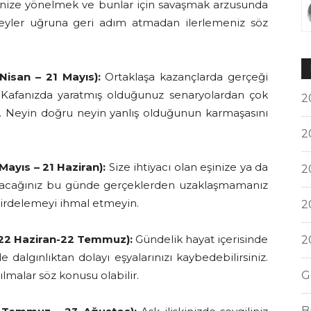
erinize yönelmek ve bunlar için savaşmak arzusunda
 şeyler uğruna geri adım atmadan ilerlemeniz söz
Nisan – 21 Mayıs):
Ortaklaşa kazançlarda
gerçeği
. Kafanızda yaratmış olduğunuz senaryolardan çok
2
iz. Neyin doğru neyin yanlış olduğunun karmaşasını
2
Mayıs – 21 Haziran):
Size ihtiyacı olan eşinize ya da
2
 olacağınız bu günde gerçeklerden uzaklaşmamanız
i irdelemeyi ihmal etmeyin.
2
 22 Haziran-22 Temmuz):
Gündelik hayat içerisinde
2
algınlıktan dolayı eşyalarınızı kaybedebilirsiniz.
G
nılmalar söz konusu olabilir.
B