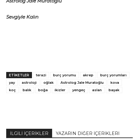
Astrolog Jale Muratoğlu
Sevgiyle Kalın
ETİKETLER
terazi
burç yorumu
akrep
burç yorumları
yay
astroloji
oğlak
Astrolog Jale Muratoğlu
kova
koç
balık
boğa
ikizler
yengeç
aslan
başak
İLGİLİ İÇERİKLER
YAZARIN DİĞER İÇERİKLERİ