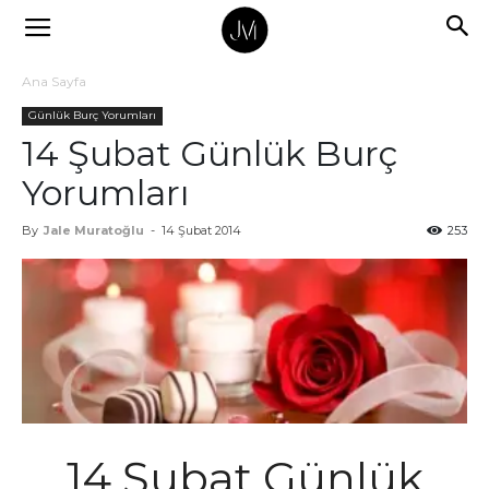
Ana Sayfa
Günlük Burç Yorumları
14 Şubat Günlük Burç
Yorumları
By
Jale Muratoğlu
-
14 Şubat 2014
253
14 Şubat Günlük