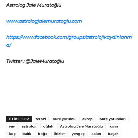
Astrolog Jale Muratoğlu
www.astrologjalemuratoglu.com
https://www.facebook.com/groups/astrolojikaydinlanm
a/
Twitter : @JaleMuratoğlu
ETİKETLER
terazi
burç yorumu
akrep
burç yorumları
yay
astroloji
oğlak
Astrolog Jale Muratoğlu
kova
koç
balık
boğa
ikizler
yengeç
aslan
başak