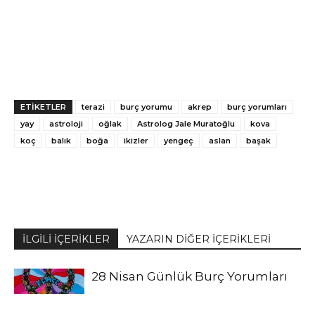
ETİKETLER
terazi
burç yorumu
akrep
burç yorumları
yay
astroloji
oğlak
Astrolog Jale Muratoğlu
kova
koç
balık
boğa
ikizler
yengeç
aslan
başak
İLGİLİ İÇERİKLER
YAZARIN DİĞER İÇERİKLERİ
28 Nisan Günlük Burç Yorumları