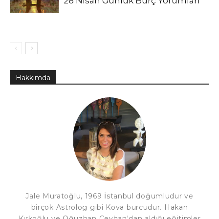
26 Nisan Günlük Burç Yorumları
Hakkımda
Jale Muratoğlu, 1969 İstanbul doğumludur ve
birçok Astrolog gibi Kova burcudur. Hakan
Kırkoğlu ve Oğuzhan Ceyhan'dan aldığı eğitimler