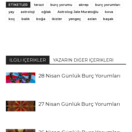
ETİKETLER
terazi
burç yorumu
akrep
burç yorumları
yay
astroloji
oğlak
Astrolog Jale Muratoğlu
kova
koç
balık
boğa
ikizler
yengeç
aslan
başak
İLGİLİ İÇERİKLER
YAZARIN DİĞER İÇERİKLERİ
28 Nisan Günlük Burç Yorumları
27 Nisan Günlük Burç Yorumları