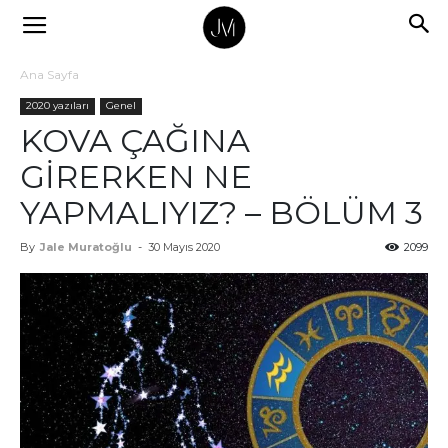
Ana Sayfa
2020 yazıları
Genel
KOVA ÇAĞINA
GİRERKEN NE
YAPMALIYIZ? – BÖLÜM 3
By
Jale Muratoğlu
-
30 Mayıs 2020
2099