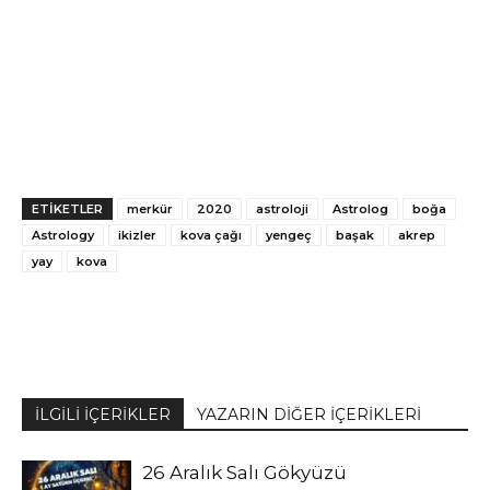
ETİKETLER
merkür
2020
astroloji
Astrolog
boğa
Astrology
ikizler
kova çağı
yengeç
başak
akrep
yay
kova
İLGİLİ İÇERİKLER
YAZARIN DİĞER İÇERİKLERİ
26 Aralık Salı Gökyüzü