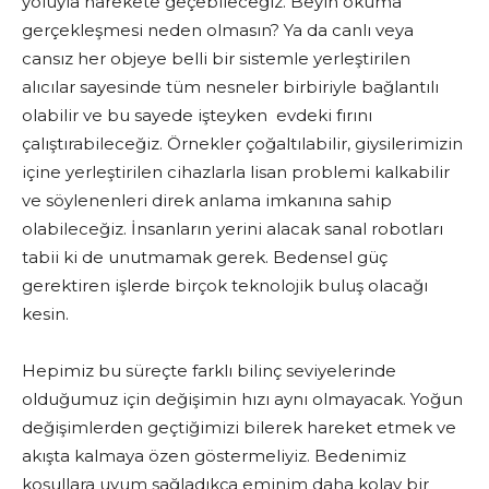
yoluyla harekete geçebileceğiz. Beyin okuma
gerçekleşmesi neden olmasın? Ya da canlı veya
cansız her objeye belli bir sistemle yerleştirilen
alıcılar sayesinde tüm nesneler birbiriyle bağlantılı
olabilir ve bu sayede işteyken evdeki fırını
çalıştırabileceğiz. Örnekler çoğaltılabilir, giysilerimizin
içine yerleştirilen cihazlarla lisan problemi kalkabilir
ve söylenenleri direk anlama imkanına sahip
olabileceğiz. İnsanların yerini alacak sanal robotları
tabii ki de unutmamak gerek. Bedensel güç
gerektiren işlerde birçok teknolojik buluş olacağı
kesin.
Hepimiz bu süreçte farklı bilinç seviyelerinde
olduğumuz için değişimin hızı aynı olmayacak. Yoğun
değişimlerden geçtiğimizi bilerek hareket etmek ve
akışta kalmaya özen göstermeliyiz. Bedenimiz
koşullara uyum sağladıkça eminim daha kolay bir