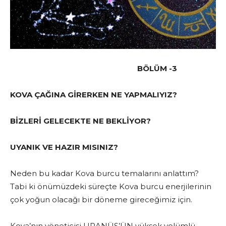
BÖLÜM -3
KOVA ÇAĞINA GİRERKEN NE YAPMALIYIZ?
BİZLERİ GELECEKTE NE BEKLİYOR?
UYANIK VE HAZIR MISINIZ?
Neden bu kadar Kova burcu temalarını anlattım?
Tabi ki önümüzdeki süreçte Kova burcu enerjilerinin
çok yoğun olacağı bir döneme gireceğimiz için.
Kova’nın yöneticisi URANÜS’ÜN yüksek volümlü