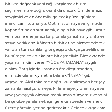
birlikte doğacak yeni ışığı karşılamak bizim
seçimlerimizle doğru orantıda olacak. Ümitlerimizi,
sevgimizi ve en önemlisi gelecek güzel günlere
inancı canlı tutmalıyız. Optimist olmaya ve içimizde
kopan fırtınaları susturarak, dingin bir hava gibi umut
ve moralle enerjimizi karşı tarafa yansıtmalıyız. Bizler
sosyal varlıklarız. Kâinatta birbirlerine hizmet ederek
var olan tüm canlılar gibi geçişi oldukça çetrefilli olan
bu süreçte, tek bir kalpte birleşmeliyiz. Bize evrende
yaşama imkânı veren ‘‘YÜCE YARADANA’’ saygılı
olalım. Barış içinde, insanları ötekileştirmeden,
elimizdekilerin kıymetini bilerek ‘‘İNSAN’’ gibi
yaşayalım. Aksi takdirde doğru kullanılmayan her şey
zamanla nasıl çürümeye, kirlenmeye, yıpranmaya ve
yavaş yavaş yok olmaya mahkumsa dünyamız kendini
bir şekilde yenilemek için gereken dersleri vermek
üzere görevini yerine getirecektir. Gelecek kuşaklara