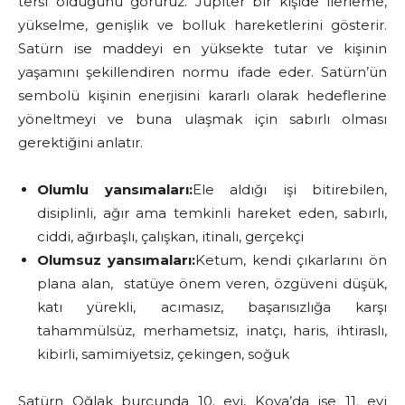
tersi olduğunu görürüz. Jüpiter bir kişide ilerleme,
yükselme, genişlik ve bolluk hareketlerini gösterir.
Satürn ise maddeyi en yüksekte tutar ve kişinin
yaşamını şekillendiren normu ifade eder. Satürn’ün
sembolü kişinin enerjisini kararlı olarak hedeflerine
yöneltmeyi ve buna ulaşmak için sabırlı olması
gerektiğini anlatır.
Olumlu yansımaları:
Ele aldığı işi bitirebilen,
disiplinli, ağır ama temkinli hareket eden, sabırlı,
ciddi, ağırbaşlı, çalışkan, itinalı, gerçekçi
Olumsuz yansımaları:
Ketum, kendi çıkarlarını ön
plana alan, statüye önem veren, özgüveni düşük,
katı yürekli, acımasız, başarısızlığa karşı
tahammülsüz, merhametsiz, inatçı, haris, ihtiraslı,
kibirli, samimiyetsiz, çekingen, soğuk
Satürn Oğlak burcunda 10. evi, Kova’da ise 11. evi