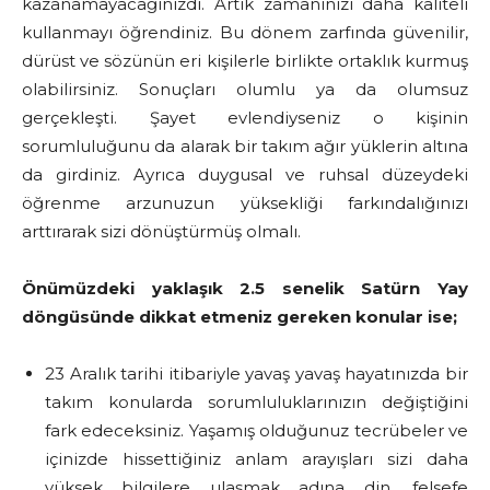
kazanamayacağınızdı. Artık zamanınızı daha kaliteli
kullanmayı öğrendiniz. Bu dönem zarfında güvenilir,
dürüst ve sözünün eri kişilerle birlikte ortaklık kurmuş
olabilirsiniz. Sonuçları olumlu ya da olumsuz
gerçekleşti. Şayet evlendiyseniz o kişinin
sorumluluğunu da alarak bir takım ağır yüklerin altına
da girdiniz. Ayrıca duygusal ve ruhsal düzeydeki
öğrenme arzunuzun yüksekliği farkındalığınızı
arttırarak sizi dönüştürmüş olmalı.
Önümüzdeki yaklaşık 2.5 senelik Satürn Yay
döngüsünde dikkat etmeniz gereken konular ise;
23 Aralık tarihi itibariyle yavaş yavaş hayatınızda bir
takım konularda sorumluluklarınızın değiştiğini
fark edeceksiniz. Yaşamış olduğunuz tecrübeler ve
içinizde hissettiğiniz anlam arayışları sizi daha
yüksek bilgilere ulaşmak adına din, felsefe