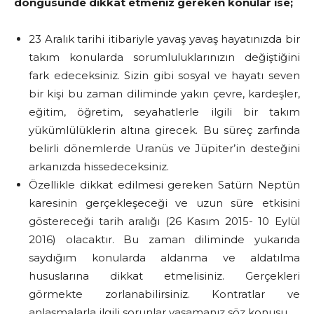
döngüsünde dikkat etmeniz gereken konular ise;
23 Aralık tarihi itibariyle yavaş yavaş hayatınızda bir
takım konularda sorumluluklarınızın değiştiğini
fark edeceksiniz. Sizin gibi sosyal ve hayatı seven
bir kişi bu zaman diliminde yakın çevre, kardeşler,
eğitim, öğretim, seyahatlerle ilgili bir takım
yükümlülüklerin altına girecek. Bu süreç zarfında
belirli dönemlerde Uranüs ve Jüpiter’in desteğini
arkanızda hissedeceksiniz.
Özellikle dikkat edilmesi gereken Satürn Neptün
karesinin gerçekleşeceği ve uzun süre etkisini
göstereceği tarih aralığı (26 Kasım 2015- 10 Eylül
2016) olacaktır. Bu zaman diliminde yukarıda
saydığım konularda aldanma ve aldatılma
hususlarına dikkat etmelisiniz. Gerçekleri
görmekte zorlanabilirsiniz. Kontratlar ve
anlaşmalarla ilgili sorunlar yaşamanız söz konusu.