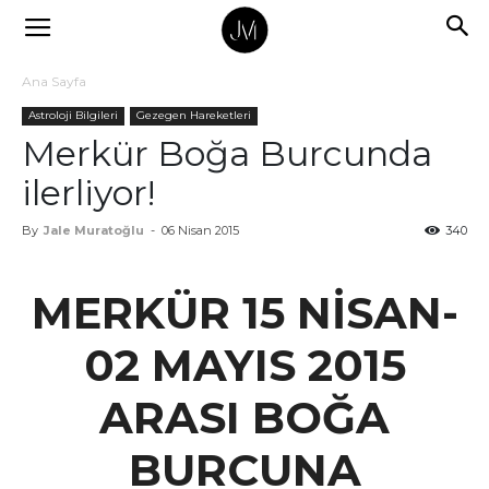
Ana Sayfa
Astroloji Bilgileri
Gezegen Hareketleri
Merkür Boğa Burcunda
ilerliyor!
By
Jale Muratoğlu
-
06 Nisan 2015
340
MERKÜR 15 NİSAN-
02 MAYIS 2015
ARASI BOĞA
BURCUNA