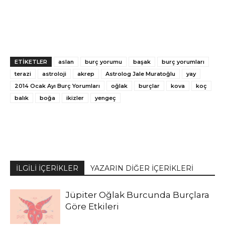
ETİKETLER
aslan
burç yorumu
başak
burç yorumları
terazi
astroloji
akrep
Astrolog Jale Muratoğlu
yay
2014 Ocak Ayı Burç Yorumları
oğlak
burçlar
kova
koç
balık
boğa
ikizler
yengeç
İLGİLİ İÇERİKLER
YAZARIN DİĞER İÇERİKLERİ
Jüpiter Oğlak Burcunda Burçlara
Göre Etkileri