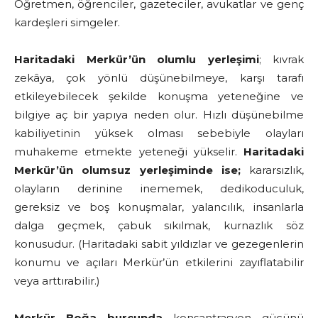
Öğretmen, öğrenciler, gazeteciler, avukatlar ve genç
kardeşleri simgeler.
Haritadaki Merkür’ün olumlu yerleşimi
; kıvrak
zekâya, çok yönlü düşünebilmeye, karşı tarafı
etkileyebilecek şekilde konuşma yeteneğine ve
bilgiye aç bir yapıya neden olur. Hızlı düşünebilme
kabiliyetinin yüksek olması sebebiyle olayları
muhakeme etmekte yeteneği yükselir.
Haritadaki
Merkür’ün olumsuz yerleşiminde ise;
kararsızlık,
olayların derinine inememek, dedikoduculuk,
gereksiz ve boş konuşmalar, yalancılık, insanlarla
dalga geçmek, çabuk sıkılmak, kurnazlık söz
konusudur. (Haritadaki sabit yıldızlar ve gezegenlerin
konumu ve açıları Merkür’ün etkilerini zayıflatabilir
veya arttırabilir.)
Merkür Boğa burcunda
konsantrasyon gücünü