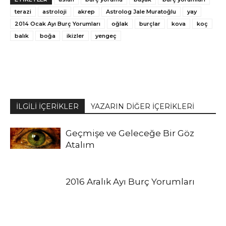
terazi
astroloji
akrep
Astrolog Jale Muratoğlu
yay
2014 Ocak Ayı Burç Yorumları
oğlak
burçlar
kova
koç
balık
boğa
ikizler
yengeç
İLGİLİ İÇERİKLER
YAZARIN DİĞER İÇERİKLERİ
Geçmişe ve Geleceğe Bir Göz
Atalım
2016 Aralık Ayı Burç Yorumları