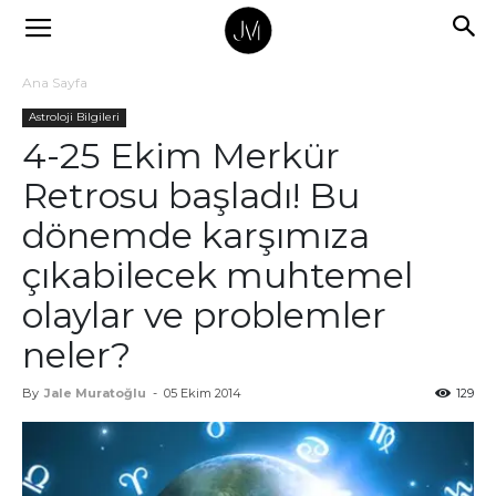
Ana Sayfa
Astroloji Bilgileri
4-25 Ekim Merkür
Retrosu başladı! Bu
dönemde karşımıza
çıkabilecek muhtemel
olaylar ve problemler
neler?
By
Jale Muratoğlu
-
05 Ekim 2014
129