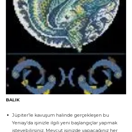
BALIK
Jüpiter’le kavuşum halinde gerçekleşen bu
Yeniay’da işinizle ilgili yeni başlangıçlar yapmak
isteyebilirsiniz. Mevcut işinizde yapacağınız her