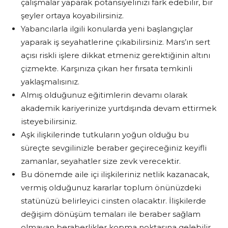
çalışmalar yaparak potansiyelinizi fark edebilir, bir
şeyler ortaya koyabilirsiniz.
Yabancılarla ilgili konularda yeni başlangıçlar
yaparak iş seyahatlerine çıkabilirsiniz. Mars’ın sert
açısı riskli işlere dikkat etmeniz gerektiğinin altını
çizmekte. Karşınıza çıkan her fırsata temkinli
yaklaşmalısınız.
Almış olduğunuz eğitimlerin devamı olarak
akademik kariyerinize yurtdışında devam ettirmek
isteyebilirsiniz.
Aşk ilişkilerinde tutkuların yoğun olduğu bu
süreçte sevgilinizle beraber geçireceğiniz keyifli
zamanlar, seyahatler size zevk verecektir.
Bu dönemde aile içi ilişkileriniz netlik kazanacak,
vermiş olduğunuz kararlar toplum önünüzdeki
statünüzü belirleyici cinsten olacaktır. İlişkilerde
değişim dönüşüm temaları ile beraber sağlam
olmayan beraberlikler kopma noktasına gelebilir.