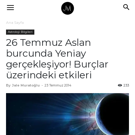
Ana Sayfa
Astroloji Bilgileri
26 Temmuz Aslan
burcunda Yeniay
gerçekleşiyor! Burçlar
üzerindeki etkileri
By
Jale Muratoğlu
-
23 Temmuz 2014
233