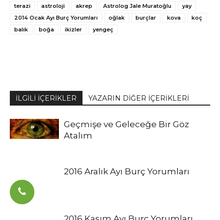
terazi
astroloji
akrep
Astrolog Jale Muratoğlu
yay
2014 Ocak Ayı Burç Yorumları
oğlak
burçlar
kova
koç
balık
boğa
ikizler
yengeç
İLGİLİ İÇERİKLER
YAZARIN DİĞER İÇERİKLERİ
Geçmişe ve Geleceğe Bir Göz
Atalım
2016 Aralık Ayı Burç Yorumları
2016 Kasım Ayı Burç Yorumları