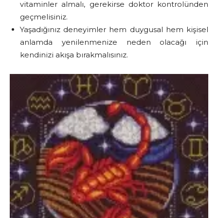
vitaminler almalı, gerekirse doktor kontrolünden
geçmelisiniz.
Yaşadığınız deneyimler hem duygusal hem kişisel
anlamda yenilenmenize neden olacağı için
kendinizi akışa bırakmalısınız.