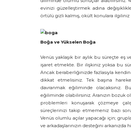
diliminde olumlu sonuçlar alabilirsiniz. 
evinizi güzelleştirmek adına değişiklikl
örtülü gizli kalmış, okült konulara ilgiliniz 
Boğa ve Yükselen Boğa
Venüs yaklaşık bir aylık bu süreçte eş ve 
işaret etmekte. Bir ilişkiniz yoksa bu sür
Ancak beraberliğinizde fazlasıyla kend
dikkat etmelisiniz. Tek başına hareke
davranmak eğiliminde olacaksınız. B
eğiliminde olabilirsiniz. Aranızın bozuk o
problemleri konuşarak çözmeye çalışm
süreçlerinizi takip etmemeniz bazı soru
Venüs olumlu açılar yapacağı için; grupla
ve arkadaşlarınızın desteğini arkanızda hi