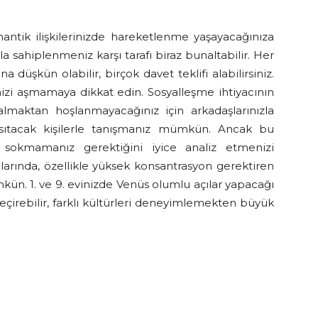
antik ilişkilerinizde hareketlenme yaşayacağınıza
zla sahiplenmeniz karşı tarafı biraz bunaltabilir. Her
düşkün olabilir, birçok davet teklifi alabilirsiniz.
inizi aşmamaya dikkat edin. Sosyalleşme ihtiyacının
maktan hoşlanmayacağınız için arkadaşlarınızla
zi ısıtacak kişilerle tanışmanız mümkün. Ancak bu
 sokmamanız gerektiğini iyice analiz etmenizi
larında, özellikle yüksek konsantrasyon gerektiren
kün. 1. ve 9. evinizde Venüs olumlu açılar yapacağı
 geçirebilir, farklı kültürleri deneyimlemekten büyük