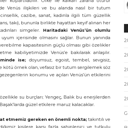
ler kopartılabilir. Öfke ile kalkan zararla oturur
de Venüs ilişkileri ve bu alanda nasıl bir tutum
cinsellik, cazibe, sanat, kadınla ilgili tüm güzellik
ans, takı), bununla birlikte hayattan keyif alınan her
adınları simgeler.
Haritadaki Venüs’ün olumlu
le uyum içerisinde olmasını sağlar. Bunun yanında
2
ıp verebilme kapasitesinin güçlü olması gibi özelikler
tme kabiliyetimizde Venüs’e bakılarak anlaşılır.
2
iminde ise;
doyumsuz, egoist, tembel, sevgisiz,
ne kötü örnek olan, vefasız bir tutum sergilemek söz
2
e gezegenlerin konumu ve açıları Venüs’ün etkilerini
2
özellikle su burçları; Yengeç, Balık bu enerjilerden
2
 Başak’larda güzel etkilere maruz kalacaklar.
G
at etmemiz gereken en önemli nokta;
takıntılı ve
diğimiz kişilere karşı fazla sahiplenici ve tutkulu
B