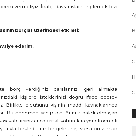
önem vermeliyiz. İnatçı davranışlar sergilemek bizi
A
nın burçlar üzerindeki etkileri;
B
vsiye ederim.
A
G
H
e borç verdiğiniz paralarınızı geri almakta
G
ınızdaki kişilere isteklerinizi doğru ifade ederek
z. Birlikte olduğunu kişinin maddi kaynaklarında
or. Bu dönemde sahip olduğunuz nakdi olmayan
 yaşayabilirsiniz ancak riskli yatırımlara yönelmemeli
 yoluyla beklediğiniz bir gelir artışı varsa bu zaman