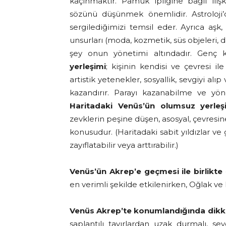
kaçınmaktır. Pamuk ipliğine bağlı ilişki
sözünü düşünmek önemlidir. Astroloji’
sergilediğimizi temsil eder. Ayrıca aşk, 
unsurları (moda, kozmetik, süs objeleri, d
şey onun yönetimi altındadır. Genç k
yerleşimi
; kişinin kendisi ve çevresi i
artistik yetenekler, sosyallik, sevgiyi al
kazandırır. Parayı kazanabilme ve yöne
Haritadaki Venüs’ün olumsuz yerleş
zevklerin peşine düşen, asosyal, çevresi
konusudur. (Haritadaki sabit yıldızlar v
zayıflatabilir veya arttırabilir.)
Venüs’ün Akrep’e geçmesi ile birlikte
en verimli şekilde etkilenirken, Oğlak ve
Venüs Akrep’te konumlandığında dikk
saplantılı tavırlardan uzak durmalı, sev