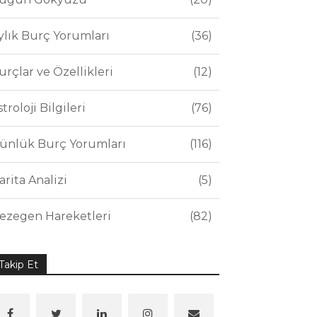
ylık Burç Yorumları
36
urçlar ve Özellikleri
12
stroloji Bilgileri
76
ünlük Burç Yorumları
116
arita Analizi
5
ezegen Hareketleri
82
Takip Et