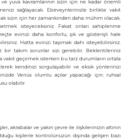
e ve yuva kavramlarının sizin için ne kadar önemli
enizi sağlayacak. Ebeveynlerinizle birlikte vakit
amak sizin için her zamankinden daha mühim olacak.
etmek isteyeceksiniz. Fakat onları sahiplenme
eçte evinizi daha konforlu, şık ve gösterişli hale
irsiniz. Hatta evinizi taşımak dahi isteyebilirsiniz.
bir takım sorunlar sizi gerebilir. Beklentileriniz
azla vakit geçirmek isterken bu tarz durumların ortala
elerek kendinizi sorgulayabilir ve eksik yönlerinizi
evinizde Venüs olumlu açılar yapacağı için; ruhsal
u olabilir.
r, akrabalar ve yakın çevre ile ilişkilerinizin altının
olduğu kişilerle kontrolünüzün dışında gelişen bazı