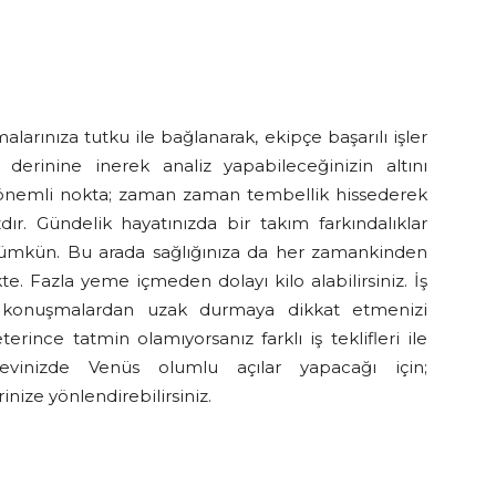
alarınıza tutku ile bağlanarak, ekipçe başarılı işler
n derinine inerek analiz yapabileceğinizin altını
 önemli nokta; zaman zaman tembellik hissederek
ır. Gündelik hayatınızda bir takım farkındalıklar
 mümkün. Bu arada sağlığınıza da her zamankinden
 Fazla yeme içmeden dolayı kilo alabilirsiniz. İş
i konuşmalardan uzak durmaya dikkat etmenizi
terince tatmin olamıyorsanız farklı iş teklifleri ile
vinizde Venüs olumlu açılar yapacağı için;
nize yönlendirebilirsiniz.