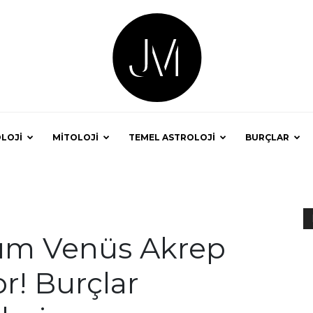
LOJİ
MİTOLOJİ
TEMEL ASTROLOJİ
BURÇLAR
Astrolog
sım Venüs Akrep
r! Burçlar
Jale