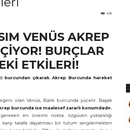
leri
406
Muratoğlu
ASIM VENÜS AKREP
ÇİYOR! BURÇLAR
Kİ ETKİLERİ!
zi burcundan çıkarak Akrep Burcunda hareket
egeni olan Venüs, Balık burcunda yücelir. Başak
krep burcunda ise maalesef zararlı konumdadır.
 gereken en önemli nokta; özgüven yüksekliği
k karşı tarafa dayatmacı bir tutum sergilemekten