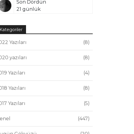
Son Dördün
21 günlük
Kategoriler
022 Yazıları
8
020 yazıları
8
019 Yazıları
4
018 Yazıları
8
017 Yazıları
5
enel
447
ugün Gökyüzü
20