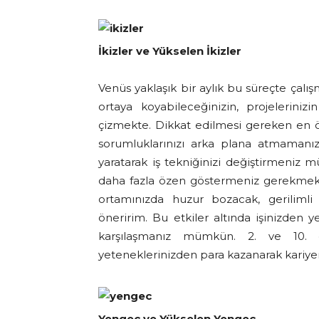
İkizler ve Yükselen İkizler
Venüs yaklaşık bir aylık bu süreçte çalışm
ortaya koyabileceğinizin, projelerinizi
çizmekte. Dikkat edilmesi gereken en
sorumluklarınızı arka plana atmamanızd
yaratarak iş tekniğinizi değiştirmeniz
daha fazla özen göstermeniz gerekmekte.
ortamınızda huzur bozacak, geriliml
öneririm. Bu etkiler altında işinizden ye
karşılaşmanız mümkün. 2. ve 10. e
yeteneklerinizden para kazanarak kariyeri
Yengeç ve Yükselen Yengeç