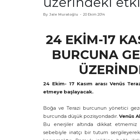
üzerindeki etki
By
Jale Muratoğlu
-
20 Ekim 2014
24 EKİM-17 K
BURCUNA GE
ÜZERİNDE
24 Ekim- 17 Kasım arası Venüs Tera
etmeye başlayacak.
Boğa ve Terazi burcunun yönetici gez
burcunda düşük pozisyondadır.
Venüs A
Bu enerjiler altında dikkat etmemiz
sebebiyle inatçı bir tutum sergileyere