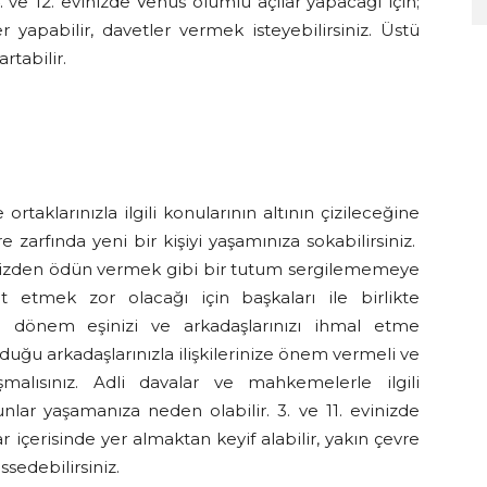
4. ve 12. evinizde Venüs olumlu açılar yapacağı için;
er yapabilir, davetler vermek isteyebilirsiniz. Üstü
artabilir.
ortaklarınızla ilgili konularının altının çizileceğine
e zarfında yeni bir kişiyi yaşamınıza sokabilirsiniz.
inizden ödün vermek gibi bir tutum sergilememeye
t etmek zor olacağı için başkaları ile birlikte
u dönem eşinizi ve arkadaşlarınızı ihmal etme
lduğu arkadaşlarınızla ilişkilerinize önem vermeli ve
alısınız. Adli davalar ve mahkemelerle ilgili
nlar yaşamanıza neden olabilir. 3. ve 11. evinizde
r içerisinde yer almaktan keyif alabilir, yakın çevre
ssedebilirsiniz.