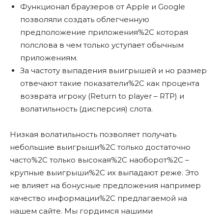
Функционал браузеров от Apple и Google
позволяли создать облегченную
предположение приложения%2C которая
полслова в чем только уступает обычным
приложениям.
За частоту выпадения выигрышей и но размер
отвечают такие показатели%2C как процента
возврата игроку (Return to player – RTP) и
волатильность (дисперсия) слота.
Низкая волатильность позволяет получать
небольшие выигрыши%2C только достаточно
часто%2C только высокая%2C наоборот%2C –
крупные выигрыши%2C их выпадают реже. Это
не влияет на бонусные предложения например
качество информации%2C предлагаемой на
нашем сайте. Мы гордимся нашими