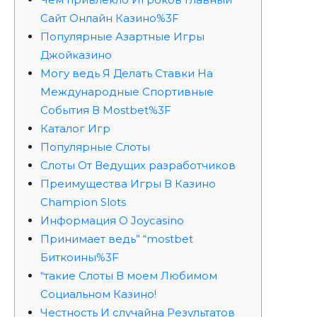
Сайт Онлайн Казино%3F
Популярные Азартные Игры
Джойказино
Могу ведь Я Делать Ставки На
Международные Спортивные
События В Mostbet%3F
Каталог Игр
Популярные Слоты
Слоты От Ведущих разработчиков
Преимущества Игры В Казино
Champion Slots
Информация О Joycasino
Принимает ведь” “mostbet
Биткоины%3F
“такие Слоты В моем Любимом
Социальном Казино!
Честность И случайна Результатов