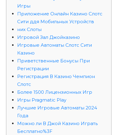
Игры
Приложение Онлайн Казино Слотс
Сити ддя Мобильных Устройств
них Слоты
Игровой Зал Джойказино
Игровые Автоматы Слотс Сити
Казино
Приветственные Бонусы При
Регистрации
Регистрация В Казино Чемпион
Слотс
Более 1500 Лицензионных Игр
Игры Pragmatic Play
Лучшие Игровые Автоматы 2024
Года
Можно ли В Джой Казино Играть
Бесплатно%3F