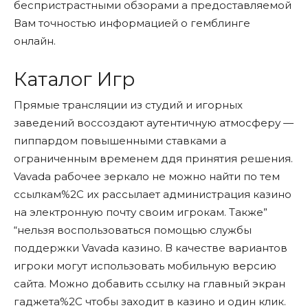
беспристрастными обзорами а предоставляемой
Вам точностью информацией о гемблинге
онлайн.
Каталог Игр
Прямые трансляции из студий и игорных
заведений воссоздают аутентичную атмосферу —
пиппардом повышенными ставками а
ограниченным временем ддя принятия решения.
Vavada рабочее зеркало не можно найти по тем
ссылкам%2C их рассылает администрация казино
на электронную почту своим игрокам. Также”
“нельзя воспользоваться помощью службы
поддержки Vavada казино. В качестве вариантов
игроки могут использовать мобильную версию
сайта. Можно добавить ссылку на главный экран
гаджета%2C чтобы заходит в казино и один клик.