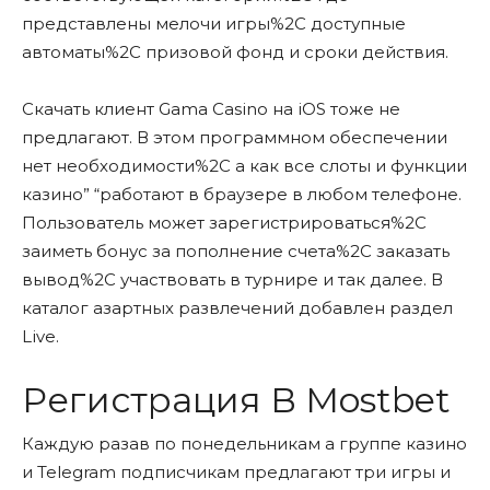
представлены мелочи игры%2C доступные
автоматы%2C призовой фонд и сроки действия.
Скачать клиент Gama Casino на iOS тоже не
предлагают. В этом программном обеспечении
нет необходимости%2C а как все слоты и функции
казино” “работают в браузере в любом телефоне.
Пользователь может зарегистрироваться%2C
заиметь бонус за пополнение счета%2C заказать
вывод%2C участвовать в турнире и так далее. В
каталог азартных развлечений добавлен раздел
Live.
Регистрация В Mostbet
Каждую разав по понедельникам а группе казино
и Telegram подписчикам предлагают три игры и