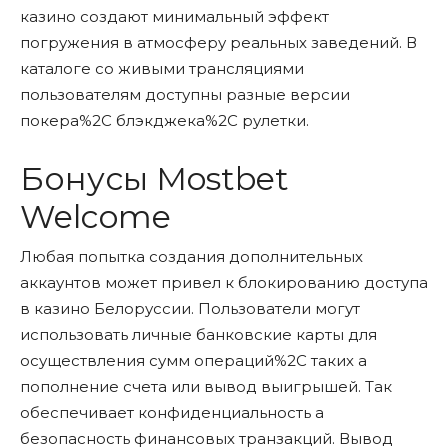
казино создают минимальный эффект
погружения в атмосферу реальных заведений. В
каталоге со живыми трансляциями
пользователям доступны разные версии
покера%2C блэкджека%2C рулетки.
Бонусы Mostbet
Welcome
Любая попытка создания дополнительных
аккаунтов может привел к блокированию доступа
в казино Белоруссии. Пользователи могут
использовать личные банковские карты для
осуществления сумм операций%2C таких а
пополнение счета или вывод выигрышей. Так
обеспечивает конфиденциальность а
безопасность финансовых транзакций. Вывод