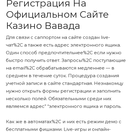
Регистрация На
Официальном Сайте
Казино Вавада
Для связи с саппортом на сайте создан live-
чат%2C а также есть адрес электронного ящика.
Один способ предпочтительнее%2C если нужно
быстро получить ответ. Запросы%2C поступающие
на email%2C обрабатываются медленнее — в
среднем в течение суток. Процедура создания
учетной записи в сайте стандартная. Незнакомцу
нужно открыть формы регистрации и заполнить
несколько полей. Обязательными среди них
являемся адрес” “электронного ящика и пароль.
Как же в автоматах%2C и них есть режим демо с
бесплатными фишками. Live-игры и онлайн-