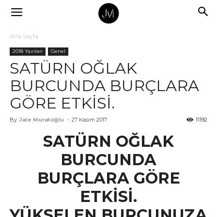
Ana Sayfa
2018 Yazıları
Genel
SATÜRN OĞLAK
BURCUNDA BURÇLARA
GÖRE ETKİSİ.
By
Jale Muratoğlu
-
27 Kasım 2017
11192
SATÜRN OĞLAK
BURCUNDA
BURÇLARA GÖRE
ETKİSİ.
YÜKSELEN BURCUNUZA