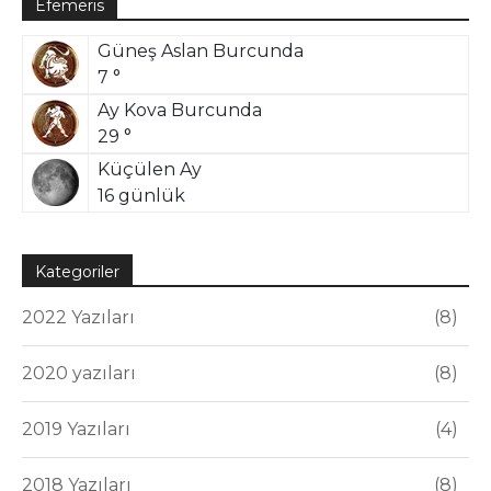
Efemeris
Güneş Aslan Burcunda
7 °
Ay Kova Burcunda
29 °
Küçülen Ay
16 günlük
Kategoriler
2022 Yazıları
8
2020 yazıları
8
2019 Yazıları
4
2018 Yazıları
8