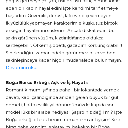
göğüs germeye çalışan, riskleri aşmak için mücadele
eden bir kadın hayal edin! İşte kendimi tarif etmeye
başladım. Güvenilir, dürüst, lafı evirip çevirmeyen,
ikiyüzlülük yapmayan karakterimle kuşkusuz birçok
erkeğin hayallerini süslerim. Ancak dikkat edin; bu
sakin görünen yüzüm, kızdırıldığında oldukça
sertleşebilir. Öfkem şiddetli, gazabım korkunç olabilir!
Sinirlendiğim zaman adeta görünmez olun ve ben
sakinleşinceye kadar hiçbir müdahalede bulunmayın.
Devamını oku…
Boğa Burcu Erkeği, Aşk ve İş Hayatı:
Romantik mum ışığında pahalı bir lokantada yemek
daveti, kapı çalındığında aniden gelen büyük bir gül
demeti, hatta evlilik yıl dönümümüzde kapıda son
model lüks bir araba hediyesi! Şaşırdınız değil mi? İşte
Boğa erkeği olarak benim romantizm anlayışım! Size
biraz daha kendimi anlatayım, bakalım bir Boğa