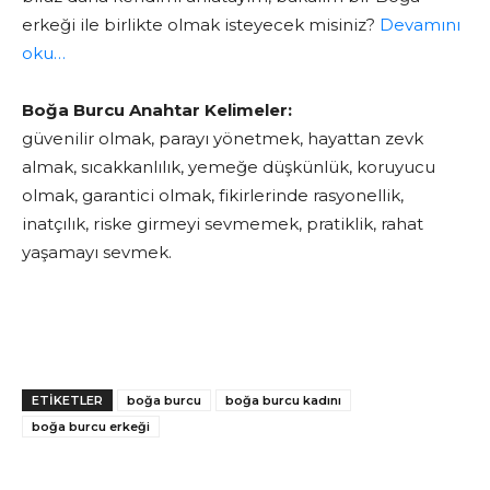
erkeği ile birlikte olmak isteyecek misiniz?
Devamını
oku…
Boğa Burcu Anahtar Kelimeler:
güvenilir olmak, parayı yönetmek, hayattan zevk
almak, sıcakkanlılık, yemeğe düşkünlük, koruyucu
olmak, garantici olmak, fikirlerinde rasyonellik,
inatçılık, riske girmeyi sevmemek, pratiklik, rahat
yaşamayı sevmek.
ETİKETLER
boğa burcu
boğa burcu kadını
boğa burcu erkeği