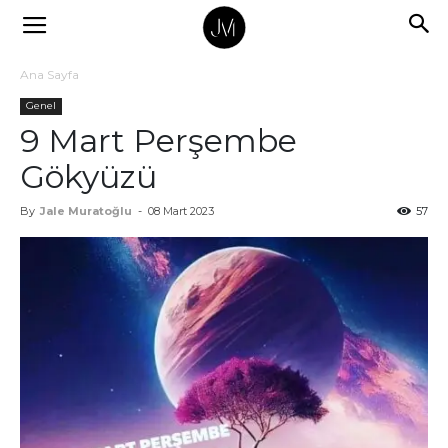
Ana Sayfa
Genel
9 Mart Perşembe
Gökyüzü
By
Jale Muratoğlu
-
08 Mart 2023
57