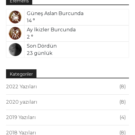
Efemeris
Güneş Aslan Burcunda
14 °
Ay İkizler Burcunda
2 °
Son Dördün
23 günlük
Kategoriler
2022 Yazıları
8
2020 yazıları
8
2019 Yazıları
4
2018 Yazıları
8