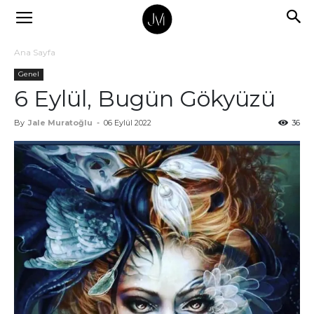
Ana Sayfa
Genel
6 Eylül, Bugün Gökyüzü
By
Jale Muratoğlu
-
06 Eylül 2022
36