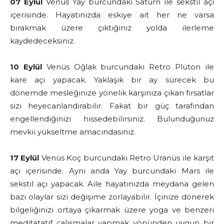
07 Eylül
Venüs Yay burcundaki Satürn ile sekstil açı
içerisinde. Hayatınızda eskiye ait her ne varsa
bırakmak üzere çıktığınız yolda ilerleme
kaydedeceksiniz.
10 Eylül
Venüs Oğlak burcundaki Retro Plüton ile
kare açı yapacak. Yaklaşık bir ay sürecek bu
dönemde mesleğinize yönelik karşınıza çıkan fırsatlar
sizi heyecanlandırabilir. Fakat bir güç tarafından
engellendiğinizi hissedebilirsiniz. Bulunduğunuz
mevkii yükseltme amacındasınız.
17 Eylül
Venüs Koç burcundaki Retro Uranüs ile karşıt
açı içerisinde. Aynı anda Yay burcundaki Mars ile
sekstil açı yapacak. Aile hayatınızda meydana gelen
bazı olaylar sizi değişime zorlayabilir. İçinize dönerek
bilgeliğinizi ortaya çıkarmak üzere yoga ve benzeri
meditatatif çalışmalar yapmak yönünden uygun bir