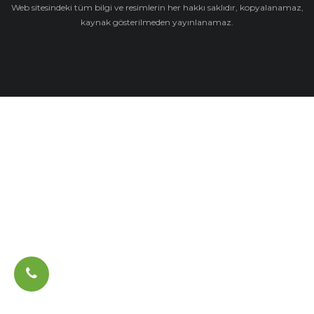
Web sitesindeki tüm bilgi ve resimlerin her hakkı saklıdır, kopyalanamaz,
kaynak gösterilmeden yayınlanamaz.