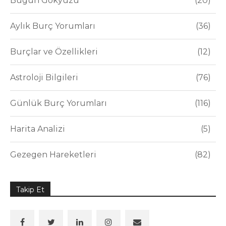
Bugün Gökyüzü
20
Aylık Burç Yorumları
36
Burçlar ve Özellikleri
12
Astroloji Bilgileri
76
Günlük Burç Yorumları
116
Harita Analizi
5
Gezegen Hareketleri
82
Takip Et